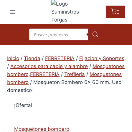
Saltar
al
0
contenido
Búsqueda
de
productos
Inicio
/
Tienda
/
FERRETERIA
/
Fijacion y Soportes
/
Accesorios para cable y alambre
/
Mosquetones
bombero,FERRETERIA
/
Trefileria
/
Mosquetones
bombero
/
Mosqueton Bombero 6x 60 mm. Uso
domestico
¡Oferta!
Mosquetones bombero