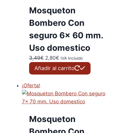
Mosqueton
Bombero Con
seguro 6x 60 mm.
Uso domestico
El
El
3,49
€
2,80
€
IVA Incluido
precio
precio
Añadir al carrito
original
actual
era:
es:
¡Oferta!
3,49€.
2,80€.
Mosqueton
Bombero Con