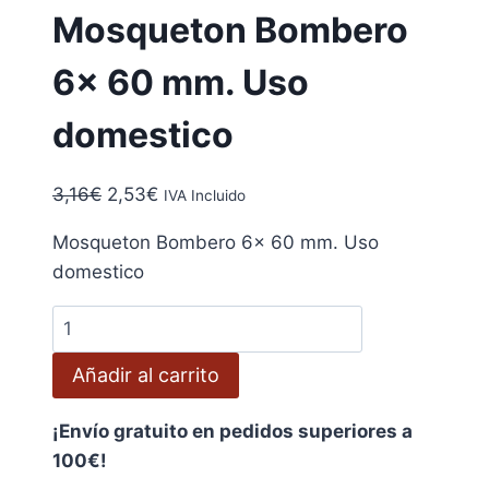
Mosqueton Bombero
6x 60 mm. Uso
domestico
El
El
3,16
€
2,53
€
IVA Incluido
precio
precio
Mosqueton Bombero 6x 60 mm. Uso
original
actual
domestico
era:
es:
3,16€.
2,53€.
Mosqueton
Bombero
Añadir al carrito
6x
60
¡Envío gratuito en pedidos superiores a
mm.
100€!
Uso