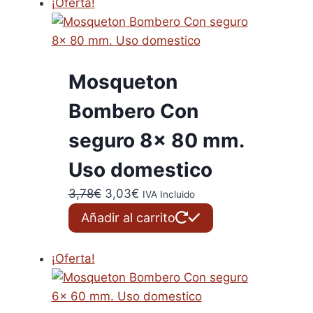
¡Oferta!
Mosqueton
Bombero Con
seguro 8x 80 mm.
Uso domestico
El
El
3,78
€
3,03
€
IVA Incluido
precio
precio
Añadir al carrito
original
actual
era:
es:
¡Oferta!
3,78€.
3,03€.