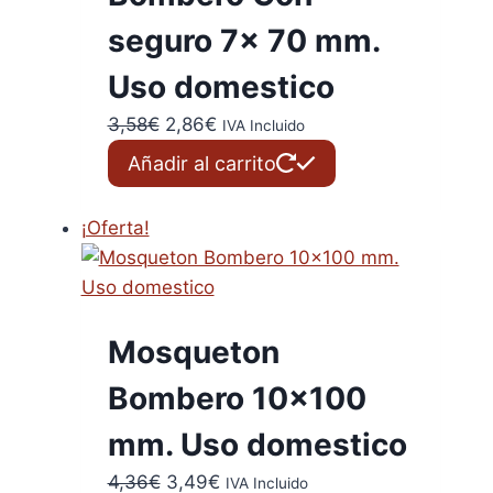
seguro 7x 70 mm.
Uso domestico
El
El
3,58
€
2,86
€
IVA Incluido
precio
precio
Añadir al carrito
original
actual
era:
es:
¡Oferta!
3,58€.
2,86€.
Mosqueton
Bombero 10×100
mm. Uso domestico
El
El
4,36
€
3,49
€
IVA Incluido