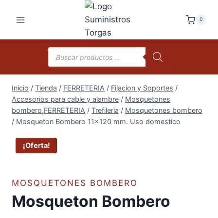
Saltar
al
0
contenido
Búsqueda
de
productos
Inicio
/
Tienda
/
FERRETERIA
/
Fijacion y Soportes
/
Accesorios para cable y alambre
/
Mosquetones
bombero,FERRETERIA
/
Trefileria
/
Mosquetones bombero
/
Mosqueton Bombero 11×120 mm. Uso domestico
¡Oferta!
MOSQUETONES BOMBERO
Mosqueton Bombero