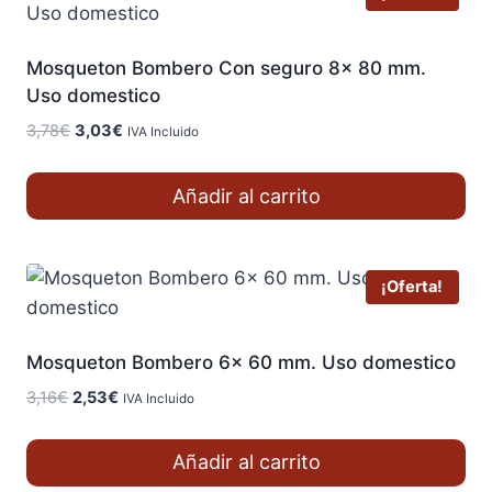
Mosqueton Bombero Con seguro 8x 80 mm.
Uso domestico
El
El
3,78
€
3,03
€
IVA Incluido
precio
precio
original
actual
Añadir al carrito
era:
es:
3,78€.
3,03€.
¡Oferta!
Mosqueton Bombero 6x 60 mm. Uso domestico
El
El
3,16
€
2,53
€
IVA Incluido
precio
precio
original
actual
Añadir al carrito
era:
es: