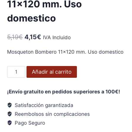
11×120 mm. Uso
domestico
El
El
5,19
€
4,15
€
IVA Incluido
precio
precio
Mosqueton Bombero 11×120 mm. Uso domestico
original
actual
era:
es:
Mosqueton
Añadir al carrito
5,19€.
4,15€.
Bombero
11x120
¡Envío gratuito en pedidos superiores a 100€!
mm.
Uso
Satisfacción garantizada
domestico
Reembolsos sin complicaciones
cantidad
Pago Seguro