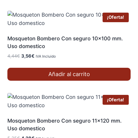
3,16€.
2,53€.
¡Oferta!
Mosqueton Bombero Con seguro 10×100 mm.
Uso domestico
El
El
4,44
€
3,56
€
IVA Incluido
precio
precio
original
actual
Añadir al carrito
era:
es:
4,44€.
3,56€.
¡Oferta!
Mosqueton Bombero Con seguro 11×120 mm.
Uso domestico