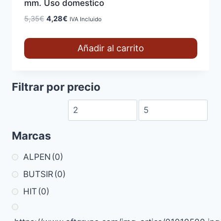
mm. Uso domestico
El
El
5,35
€
4,28
€
IVA Incluido
precio
precio
original
actual
Añadir al carrito
era:
es:
5,35€.
4,28€.
Filtrar por precio
Marcas
ALPEN
(0)
BUTSIR
(0)
HIT
(0)