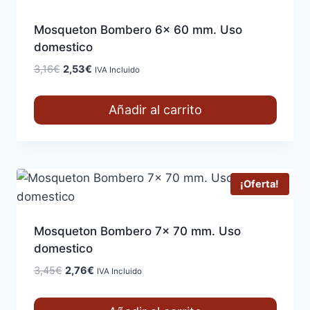
Mosqueton Bombero 6x 60 mm. Uso
domestico
El
El
3,16
€
2,53
€
IVA Incluido
precio
precio
original
actual
Añadir al carrito
era:
es:
3,16€.
2,53€.
¡Oferta!
Mosqueton Bombero 7x 70 mm. Uso
domestico
El
El
3,45
€
2,76
€
IVA Incluido
precio
precio
original
actual