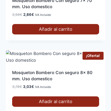
Mosqueton Bombero Con seguro 7x 70
mm. Uso domestico
El
El
3,58
€
2,86
€
IVA Incluido
precio
precio
original
actual
Añadir al carrito
era:
es:
3,58€.
2,86€.
¡Oferta!
Mosqueton Bombero Con seguro 8x 80
mm. Uso domestico
El
El
3,78
€
3,03
€
IVA Incluido
precio
precio
original
actual
Añadir al carrito
era:
es:
3,78€.
3,03€.