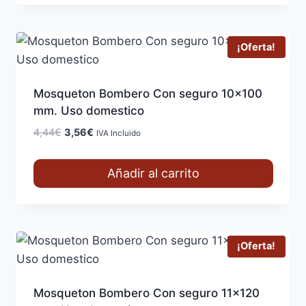
¡Oferta!
Mosqueton Bombero Con seguro 10×100
mm. Uso domestico
El
El
4,44
€
3,56
€
IVA Incluido
precio
precio
original
actual
Añadir al carrito
era:
es:
4,44€.
3,56€.
¡Oferta!
Mosqueton Bombero Con seguro 11×120