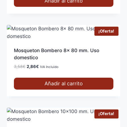
Añadir al carrito
era:
es:
3,45€.
2,76€.
¡Oferta!
Mosqueton Bombero 8x 80 mm. Uso
domestico
El
El
3,58
€
2,86
€
IVA Incluido
precio
precio
original
actual
Añadir al carrito
era:
es:
3,58€.
2,86€.
¡Oferta!