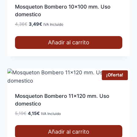
Mosqueton Bombero 10×100 mm. Uso
domestico
El
El
4,36
€
3,49
€
IVA Incluido
precio
precio
original
actual
Añadir al carrito
era:
es:
4,36€.
3,49€.
¡Oferta!
Mosqueton Bombero 11×120 mm. Uso
domestico
El
El
5,19
€
4,15
€
IVA Incluido
precio
precio
original
actual
Añadir al carrito
era:
es: