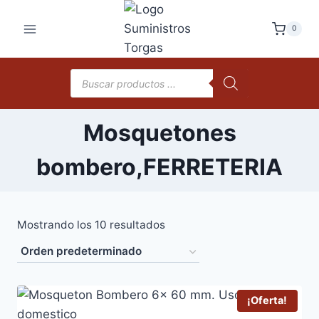
Saltar
al
0
contenido
Búsqueda
de
productos
Mosquetones
bombero,FERRETERIA
Mostrando los 10 resultados
¡Oferta!