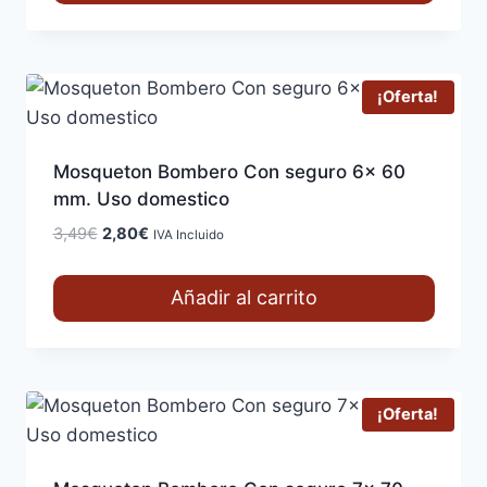
5,19€.
4,15€.
¡Oferta!
Mosqueton Bombero Con seguro 6x 60
mm. Uso domestico
El
El
3,49
€
2,80
€
IVA Incluido
precio
precio
original
actual
Añadir al carrito
era:
es:
3,49€.
2,80€.
¡Oferta!