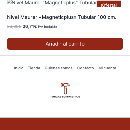
¡Oferta!
Nivel Maurer «Magneticplus» Tubular 100 cm.
El
El
33,39
€
26,71
€
IVA Incluido
precio
precio
original
actual
Añadir al carrito
era:
es:
33,39€.
26,71€.
Inicio
Tienda
Quienes somos
Contacto
Mi cuenta