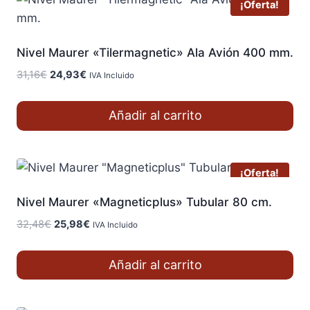
¡Oferta!
Nivel Maurer «Tilermagnetic» Ala Avión 400 mm.
El
El
31,16
€
24,93
€
IVA Incluido
precio
precio
original
actual
Añadir al carrito
era:
es:
31,16€.
24,93€.
¡Oferta!
Nivel Maurer «Magneticplus» Tubular 80 cm.
El
El
32,48
€
25,98
€
IVA Incluido
precio
precio
original
actual
Añadir al carrito
era:
es:
32,48€.
25,98€.