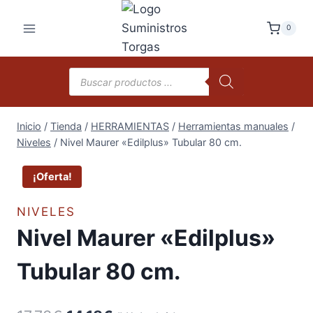
Saltar
al
0
contenido
Búsqueda
de
productos
Inicio
/
Tienda
/
HERRAMIENTAS
/
Herramientas manuales
/
Niveles
/
Nivel Maurer «Edilplus» Tubular 80 cm.
¡Oferta!
NIVELES
Nivel Maurer «Edilplus»
Tubular 80 cm.