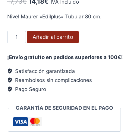
El
El
17,73
€
14,18
€
IVA Incluido
precio
precio
Nivel Maurer «Edilplus» Tubular 80 cm.
original
actual
era:
es:
Nivel
Añadir al carrito
17,73€.
14,18€.
Maurer
"Edilplus"
¡Envío gratuito en pedidos superiores a 100€!
Tubular
80
Satisfacción garantizada
cm.
Reembolsos sin complicaciones
cantidad
Pago Seguro
GARANTÍA DE SEGURIDAD EN EL PAGO