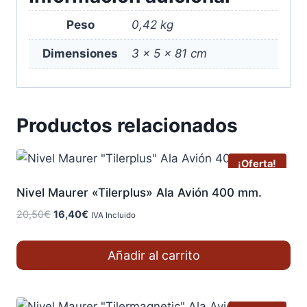
Peso
0,42 kg
Dimensiones
3 × 5 × 81 cm
Productos relacionados
¡Oferta!
Nivel Maurer «Tilerplus» Ala Avión 400 mm.
El
El
20,50
€
16,40
€
IVA Incluido
precio
precio
original
actual
Añadir al carrito
era:
es:
20,50€.
16,40€.