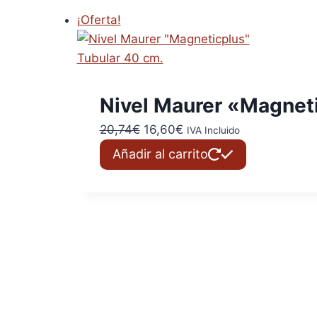
era:
es:
¡Oferta!
12,89€.
10,31€.
Nivel Maurer «Magnet
El
El
20,74
€
16,60
€
IVA Incluido
precio
precio
Añadir al carrito
original
actual
era:
es:
20,74€.
16,60€.