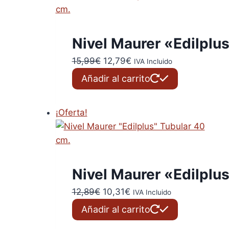
Nivel Maurer «Edilplu
El
El
15,99
€
12,79
€
IVA Incluido
precio
precio
Añadir al carrito
original
actual
era:
es:
¡Oferta!
15,99€.
12,79€.
Nivel Maurer «Edilplu
El
El
12,89
€
10,31
€
IVA Incluido
precio
precio
Añadir al carrito
original
actual