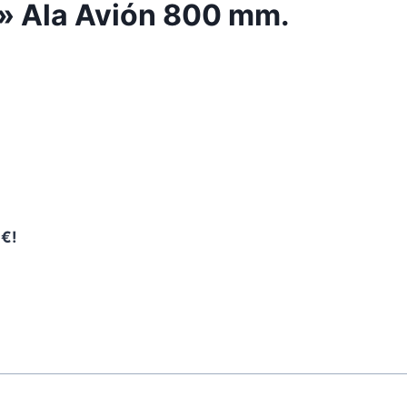
s» Ala Avión 800 mm.
0€!