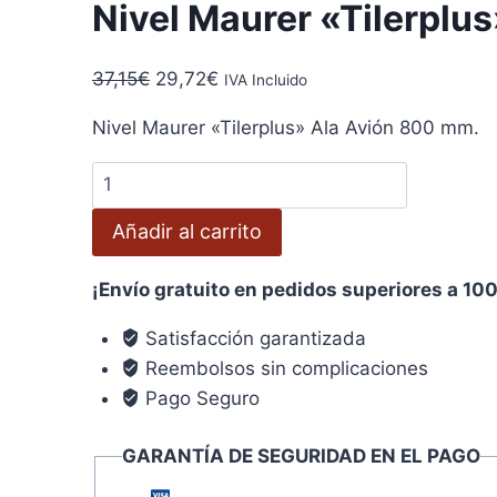
Nivel Maurer «Tilerplu
El
El
37,15
€
29,72
€
IVA Incluido
precio
precio
Nivel Maurer «Tilerplus» Ala Avión 800 mm.
original
actual
era:
es:
Nivel
37,15€.
29,72€.
Maurer
Añadir al carrito
"Tilerplus"
Ala
¡Envío gratuito en pedidos superiores a 10
Avión
800
Satisfacción garantizada
mm.
Reembolsos sin complicaciones
cantidad
Pago Seguro
GARANTÍA DE SEGURIDAD EN EL PAGO