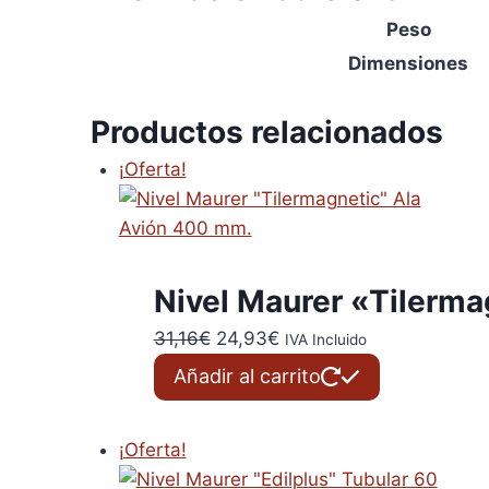
Peso
Dimensiones
Productos relacionados
¡Oferta!
Nivel Maurer «Tilerm
El
El
31,16
€
24,93
€
IVA Incluido
precio
precio
Añadir al carrito
original
actual
era:
es:
¡Oferta!
31,16€.
24,93€.