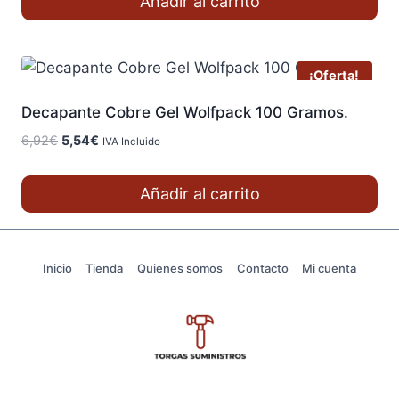
Añadir al carrito
era:
es:
14,59€.
11,67€.
¡Oferta!
Decapante Cobre Gel Wolfpack 100 Gramos.
El
El
6,92
€
5,54
€
IVA Incluido
precio
precio
original
actual
Añadir al carrito
era:
es:
6,92€.
5,54€.
Inicio
Tienda
Quienes somos
Contacto
Mi cuenta