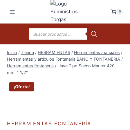
Saltar
al
0
contenido
Búsqueda
de
productos
Inicio
/
Tienda
/
HERRAMIENTAS
/
Herramientas manuales
/
Herramientas y artículos Fontaneria,BAÑO Y FONTANERIA
/
Herramientas fontanería
/
Llave Tipo Sueco Maurer 420
mm. 1 1/2″
¡Oferta!
HERRAMIENTAS FONTANERÍA