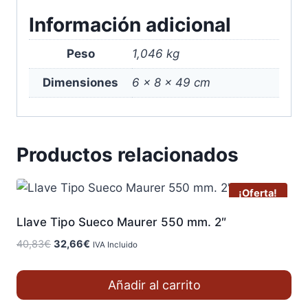
Información adicional
Peso
1,046 kg
Dimensiones
6 × 8 × 49 cm
Productos relacionados
¡Oferta!
Llave Tipo Sueco Maurer 550 mm. 2″
El
El
40,83
€
32,66
€
IVA Incluido
precio
precio
original
actual
Añadir al carrito
era:
es:
40,83€.
32,66€.