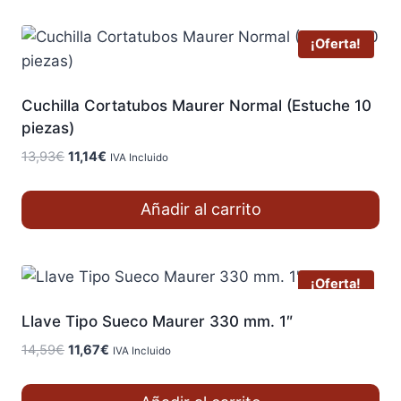
¡Oferta!
Cuchilla Cortatubos Maurer Normal (Estuche 10
piezas)
El
El
13,93
€
11,14
€
IVA Incluido
precio
precio
original
actual
Añadir al carrito
era:
es:
13,93€.
11,14€.
¡Oferta!
Llave Tipo Sueco Maurer 330 mm. 1″
El
El
14,59
€
11,67
€
IVA Incluido
precio
precio
original
actual