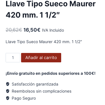
Llave Tipo Sueco Maurer
420 mm. 1 1/2″
El
El
20,62
€
16,50
€
IVA Incluido
precio
precio
Llave Tipo Sueco Maurer 420 mm. 1 1/2″
original
actual
era:
es:
Llave
Añadir al carrito
20,62€.
16,50€.
Tipo
Sueco
¡Envío gratuito en pedidos superiores a 100€!
Maurer
420
Satisfacción garantizada
mm.
Reembolsos sin complicaciones
1
Pago Seguro
1/2"