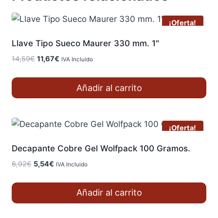
¡Oferta!
Llave Tipo Sueco Maurer 330 mm. 1″
El
El
14,59
€
11,67
€
IVA Incluido
precio
precio
original
actual
Añadir al carrito
era:
es:
14,59€.
11,67€.
¡Oferta!
Decapante Cobre Gel Wolfpack 100 Gramos.
El
El
6,92
€
5,54
€
IVA Incluido
precio
precio
original
actual
Añadir al carrito
era:
es:
6,92€.
5,54€.