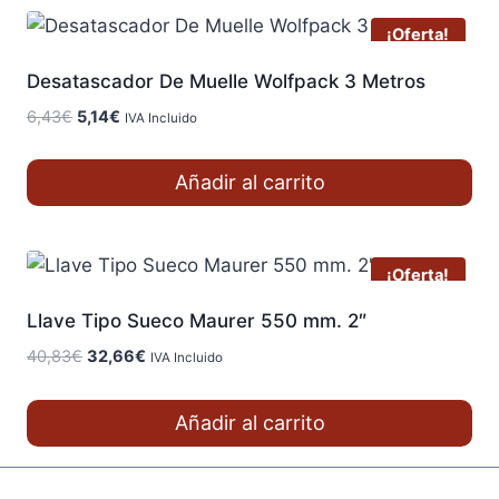
¡Oferta!
Desatascador De Muelle Wolfpack 3 Metros
El
El
6,43
€
5,14
€
IVA Incluido
precio
precio
original
actual
Añadir al carrito
era:
es:
6,43€.
5,14€.
¡Oferta!
Llave Tipo Sueco Maurer 550 mm. 2″
El
El
40,83
€
32,66
€
IVA Incluido
precio
precio
original
actual
Añadir al carrito
era:
es:
40,83€.
32,66€.