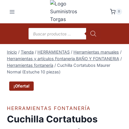
Saltar
al
0
contenido
Búsqueda
de
productos
Inicio
/
Tienda
/
HERRAMIENTAS
/
Herramientas manuales
/
Herramientas y artículos Fontaneria,BAÑO Y FONTANERIA
/
Herramientas fontanería
/
Cuchilla Cortatubos Maurer
Normal (Estuche 10 piezas)
¡Oferta!
HERRAMIENTAS FONTANERÍA
Cuchilla Cortatubos