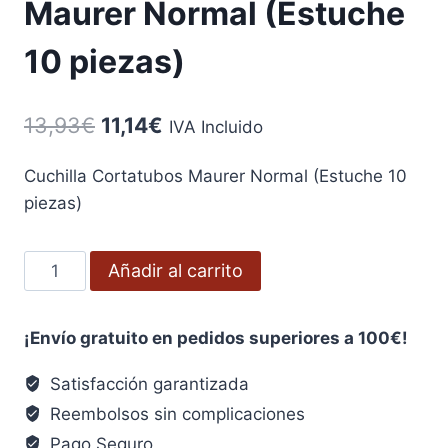
Maurer Normal (Estuche
10 piezas)
El
El
13,93
€
11,14
€
IVA Incluido
precio
precio
Cuchilla Cortatubos Maurer Normal (Estuche 10
original
actual
piezas)
era:
es:
13,93€.
11,14€.
Cuchilla
Añadir al carrito
Cortatubos
Maurer
¡Envío gratuito en pedidos superiores a 100€!
Normal
(Estuche
Satisfacción garantizada
10
Reembolsos sin complicaciones
piezas)
Pago Seguro