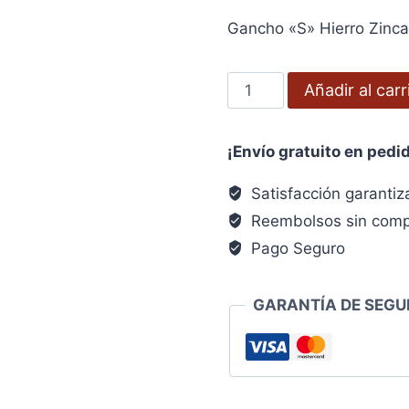
precio
precio
Gancho «S» Hierro Zinc
original
actual
era:
es:
Gancho
Añadir al carr
3,21€.
2,56€.
"S"
Hierro
¡Envío gratuito en pedi
Zincado
60
Satisfacción garanti
mm.
Reembolsos sin comp
"Uso
Pago Seguro
Doméstico"
cantidad
GARANTÍA DE SEGU