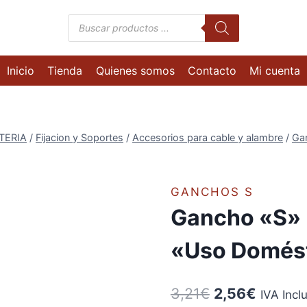
Búsqueda
de
productos
Inicio
Tienda
Quienes somos
Contacto
Mi cuenta
TERIA
/
Fijacion y Soportes
/
Accesorios para cable y alambre
/
Ga
GANCHOS S
Gancho «S» 
«Uso Domés
El
El
3,21
€
2,56
€
IVA Incl