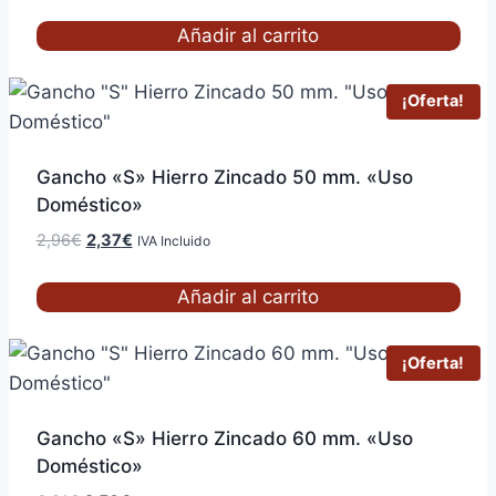
precio
precio
original
actual
Añadir al carrito
era:
es:
2,83€.
2,27€.
¡Oferta!
Gancho «S» Hierro Zincado 50 mm. «Uso
Doméstico»
El
El
2,96
€
2,37
€
IVA Incluido
precio
precio
original
actual
Añadir al carrito
era:
es:
2,96€.
2,37€.
¡Oferta!
Gancho «S» Hierro Zincado 60 mm. «Uso
Doméstico»