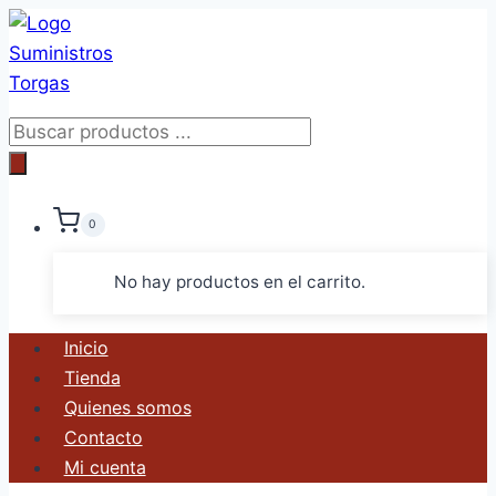
Saltar
al
contenido
Búsqueda
de
productos
0
No hay productos en el carrito.
Inicio
Tienda
Quienes somos
Contacto
Mi cuenta