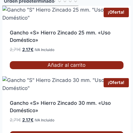
¡Oferta!
Gancho «S» Hierro Zincado 25 mm. «Uso
Doméstico»
El
El
2,71
€
2,17
€
IVA Incluido
precio
precio
original
actual
Añadir al carrito
era:
es:
2,71€.
2,17€.
¡Oferta!
Gancho «S» Hierro Zincado 30 mm. «Uso
Doméstico»
El
El
2,71
€
2,17
€
IVA Incluido
precio
precio