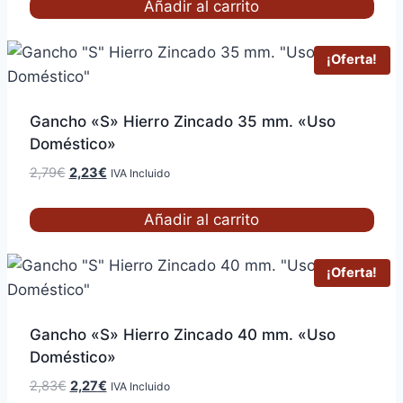
original
actual
Añadir al carrito
era:
es:
2,71€.
2,17€.
¡Oferta!
Gancho «S» Hierro Zincado 35 mm. «Uso
Doméstico»
El
El
2,79
€
2,23
€
IVA Incluido
precio
precio
original
actual
Añadir al carrito
era:
es:
2,79€.
2,23€.
¡Oferta!
Gancho «S» Hierro Zincado 40 mm. «Uso
Doméstico»
El
El
2,83
€
2,27
€
IVA Incluido