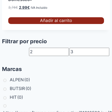
El
El
3,74
€
2,99
€
IVA Incluido
precio
precio
original
actual
Añadir al carrito
era:
es:
3,74€.
2,99€.
Filtrar por precio
Marcas
ALPEN
(0)
BUTSIR
(0)
HIT
(0)