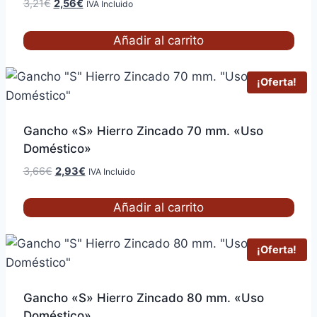
El
El
3,21
€
2,56
€
IVA Incluido
precio
precio
original
actual
Añadir al carrito
era:
es:
3,21€.
2,56€.
¡Oferta!
Gancho «S» Hierro Zincado 70 mm. «Uso
Doméstico»
El
El
3,66
€
2,93
€
IVA Incluido
precio
precio
original
actual
Añadir al carrito
era:
es:
3,66€.
2,93€.
¡Oferta!
Gancho «S» Hierro Zincado 80 mm. «Uso
Doméstico»