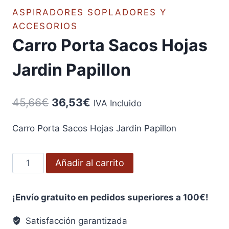
ASPIRADORES SOPLADORES Y
ACCESORIOS
Carro Porta Sacos Hojas
Jardin Papillon
El
El
45,66
€
36,53
€
IVA Incluido
precio
precio
Carro Porta Sacos Hojas Jardin Papillon
original
actual
era:
es:
Carro
Añadir al carrito
45,66€.
36,53€.
Porta
Sacos
¡Envío gratuito en pedidos superiores a 100€!
Hojas
Jardin
Satisfacción garantizada
Papillon