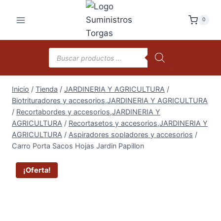
Saltar
al
0
contenido
Búsqueda
de
productos
Inicio
/
Tienda
/
JARDINERIA Y AGRICULTURA
/
Biotrituradores y accesorios,JARDINERIA Y AGRICULTURA
/
Recortabordes y accesorios,JARDINERIA Y
AGRICULTURA
/
Recortasetos y accesorios,JARDINERIA Y
AGRICULTURA
/
Aspiradores sopladores y accesorios
/
Carro Porta Sacos Hojas Jardin Papillon
¡Oferta!