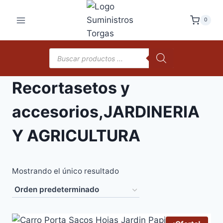
Saltar
al
0
contenido
Búsqueda
de
productos
Recortasetos y
accesorios,JARDINERIA
Y AGRICULTURA
Mostrando el único resultado