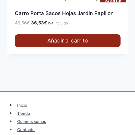
¡Oferta!
Carro Porta Sacos Hojas Jardin Papillon
El
El
45,66
€
36,53
€
IVA Incluido
precio
precio
original
actual
Añadir al carrito
era:
es:
45,66€.
36,53€.
Inicio
Tienda
Quienes somos
Contacto