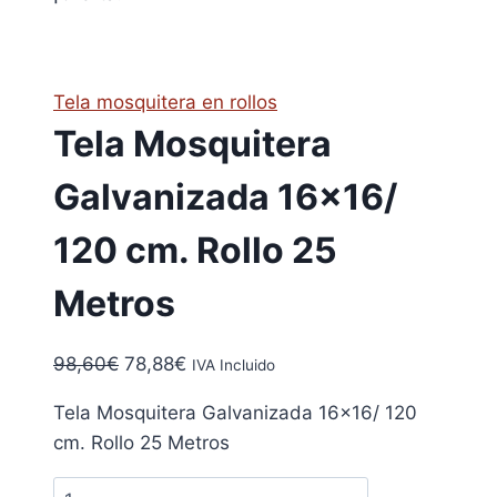
Tela mosquitera en rollos
Tela Mosquitera
Galvanizada 16×16/
120 cm. Rollo 25
Metros
El
El
98,60
€
78,88
€
IVA Incluido
precio
precio
Tela Mosquitera Galvanizada 16×16/ 120
original
actual
cm. Rollo 25 Metros
era:
es:
98,60€.
78,88€.
Tela