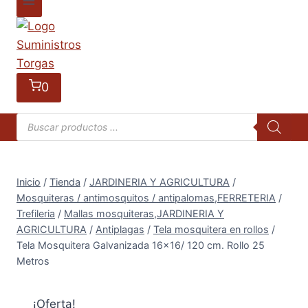
0
Búsqueda
de
productos
Inicio
/
Tienda
/
JARDINERIA Y AGRICULTURA
/
Mosquiteras / antimosquitos / antipalomas,FERRETERIA
/
Trefileria
/
Mallas mosquiteras,JARDINERIA Y
AGRICULTURA
/
Antiplagas
/
Tela mosquitera en rollos
/
Tela Mosquitera Galvanizada 16×16/ 120 cm. Rollo 25
Metros
¡Oferta!