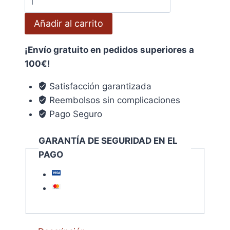
Mosquitera
Añadir al carrito
Galvanizada
16x16/
¡Envío gratuito en pedidos superiores a
120
100€!
cm.
Rollo
Satisfacción garantizada
25
Reembolsos sin complicaciones
Metros
Pago Seguro
cantidad
GARANTÍA DE SEGURIDAD EN EL
PAGO