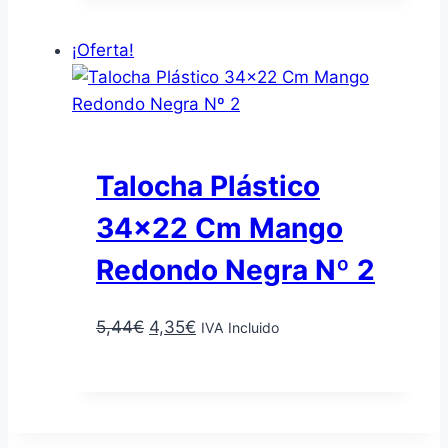
era:
es:
5,19€.
4,15€.
¡Oferta!
Talocha Plástico
34×22 Cm Mango
Redondo Negra Nº 2
El
El
5,44
€
4,35
€
IVA Incluido
precio
precio
Añadir al carrito
original
actual
era:
es:
5,44€.
4,35€.