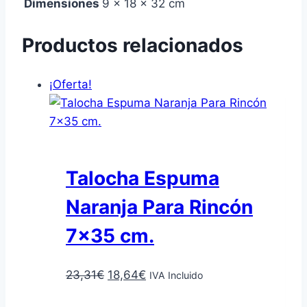
Dimensiones
9 × 18 × 32 cm
Productos relacionados
¡Oferta!
Talocha Espuma
Naranja Para Rincón
7×35 cm.
El
El
23,31
€
18,64
€
IVA Incluido
precio
precio
Añadir al carrito