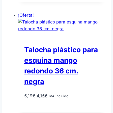
era:
es:
4,61€.
3,69€.
¡Oferta!
Talocha plástico para
esquina mango
redondo 36 cm.
negra
El
El
5,19
€
4,15
€
IVA Incluido
precio
precio
Añadir al carrito
original
actual