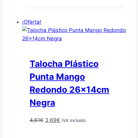
original
actual
era:
es:
23,31€.
18,64€.
¡Oferta!
Talocha Plástico
Punta Mango
Redondo 26x14cm
Negra
El
El
4,61
€
3,69
€
IVA Incluido
precio
precio
Añadir al carrito
original
actual