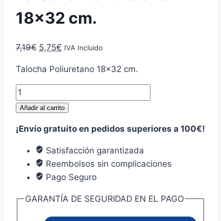
18×32 cm.
El
El
7,19
€
5,75
€
IVA Incluido
precio
precio
Talocha Poliuretano 18×32 cm.
original
actual
era:
es:
Talocha
7,19€.
5,75€.
Poliuretano
Añadir al carrito
18x32
¡Envío gratuito en pedidos superiores a 100€!
cm.
cantidad
Satisfacción garantizada
Reembolsos sin complicaciones
Pago Seguro
GARANTÍA DE SEGURIDAD EN EL PAGO