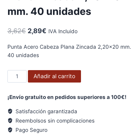
mm. 40 unidades
El
El
3,62
€
2,89
€
IVA Incluido
precio
precio
Punta Acero Cabeza Plana Zincada 2,20×20 mm.
original
actual
40 unidades
era:
es:
3,62€.
2,89€.
Punta
Añadir al carrito
Acero
Cabeza
¡Envío gratuito en pedidos superiores a 100€!
Plana
Zincada
Satisfacción garantizada
2,20x20
Reembolsos sin complicaciones
mm.
Pago Seguro
40