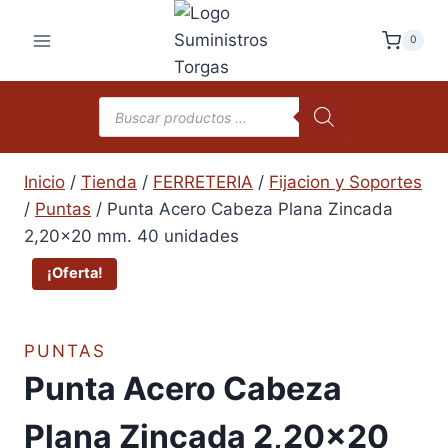
Saltar
al
0
contenido
Búsqueda
de
productos
Inicio
/
Tienda
/
FERRETERIA
/
Fijacion y Soportes
/
Puntas
/
Punta Acero Cabeza Plana Zincada
2,20×20 mm. 40 unidades
¡Oferta!
PUNTAS
Punta Acero Cabeza
Plana Zincada 2,20×20