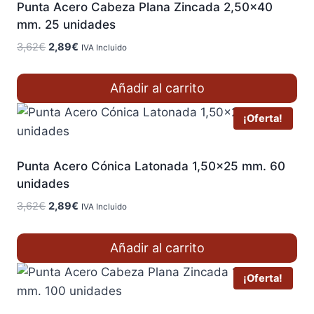
Punta Acero Cabeza Plana Zincada 2,50×40
mm. 25 unidades
El
El
3,62
€
2,89
€
IVA Incluido
precio
precio
original
actual
Añadir al carrito
era:
es:
3,62€.
2,89€.
¡Oferta!
Punta Acero Cónica Latonada 1,50×25 mm. 60
unidades
El
El
3,62
€
2,89
€
IVA Incluido
precio
precio
original
actual
Añadir al carrito
era:
es:
3,62€.
2,89€.
¡Oferta!