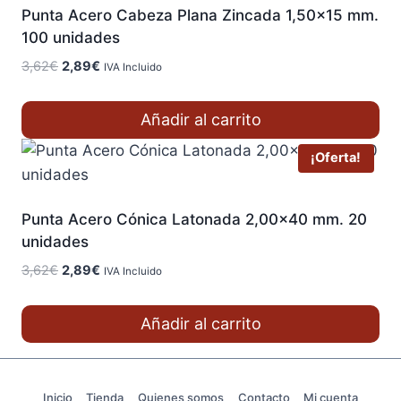
Punta Acero Cabeza Plana Zincada 1,50×15 mm.
100 unidades
El
El
3,62
€
2,89
€
IVA Incluido
precio
precio
original
actual
Añadir al carrito
era:
es:
3,62€.
2,89€.
¡Oferta!
Punta Acero Cónica Latonada 2,00×40 mm. 20
unidades
El
El
3,62
€
2,89
€
IVA Incluido
precio
precio
original
actual
Añadir al carrito
era:
es:
3,62€.
2,89€.
Inicio
Tienda
Quienes somos
Contacto
Mi cuenta