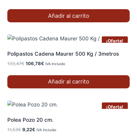
precio
precio
original
actual
Añadir al carrito
era:
es:
81,49€.
65,19€.
¡Oferta!
Polipastos Cadena Maurer 500 Kg / 3metros
El
El
133,47
€
106,78
€
IVA Incluido
precio
precio
original
actual
Añadir al carrito
era:
es:
133,47€.
106,78€.
¡Oferta!
Polea Pozo 20 cm.
El
El
11,53
€
9,22
€
IVA Incluido
precio
precio