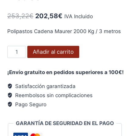
El
El
253,22
€
202,58
€
IVA Incluido
precio
precio
Polipastos Cadena Maurer 2000 Kg / 3 metros
original
actual
era:
es:
Polipastos
Añadir al carrito
253,22€.
202,58€.
Cadena
Maurer
¡Envío gratuito en pedidos superiores a 100€!
2000
Kg
Satisfacción garantizada
/
Reembolsos sin complicaciones
3
Pago Seguro
metros
cantidad
GARANTÍA DE SEGURIDAD EN EL PAGO