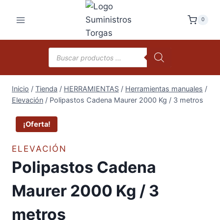
Saltar
al
0
contenido
Búsqueda
de
productos
Inicio
/
Tienda
/
HERRAMIENTAS
/
Herramientas manuales
/
Elevación
/
Polipastos Cadena Maurer 2000 Kg / 3 metros
¡Oferta!
ELEVACIÓN
Polipastos Cadena
Maurer 2000 Kg / 3
metros