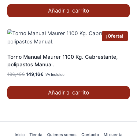
original
actual
Añadir al carrito
era:
es:
11,53€.
9,22€.
¡Oferta!
Torno Manual Maurer 1100 Kg. Cabrestante,
polipastos Manual.
El
El
186,45
€
149,16
€
IVA Incluido
precio
precio
original
actual
Añadir al carrito
era:
es:
186,45€.
149,16€.
Inicio
Tienda
Quienes somos
Contacto
Mi cuenta