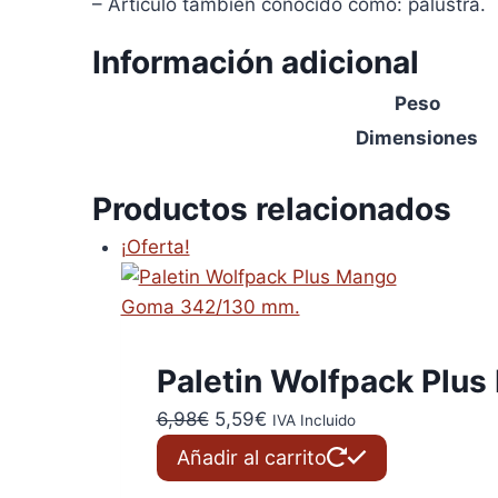
– Artículo también conocido como: palustra.
Información adicional
Peso
Dimensiones
Productos relacionados
¡Oferta!
Paletin Wolfpack Plu
El
El
6,98
€
5,59
€
IVA Incluido
precio
precio
Añadir al carrito
original
actual