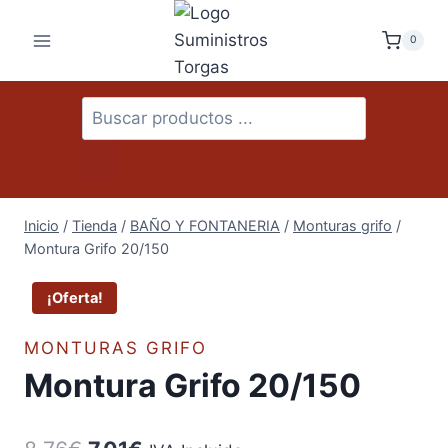
Saltar
al
0
contenido
Búsqueda
de
productos
Inicio
/
Tienda
/
BAÑO Y FONTANERIA
/
Monturas grifo
/
Montura Grifo 20/150
¡Oferta!
MONTURAS GRIFO
Montura Grifo 20/150
El
El