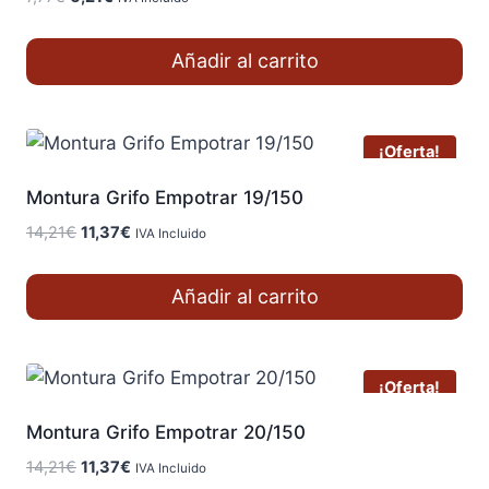
precio
precio
original
actual
Añadir al carrito
era:
es:
7,77€.
6,21€.
¡Oferta!
Montura Grifo Empotrar 19/150
El
El
14,21
€
11,37
€
IVA Incluido
precio
precio
original
actual
Añadir al carrito
era:
es:
14,21€.
11,37€.
¡Oferta!
Montura Grifo Empotrar 20/150
El
El
14,21
€
11,37
€
IVA Incluido