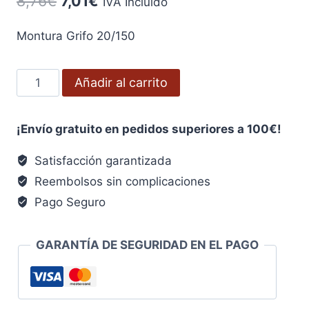
8,76
€
7,01
€
IVA Incluido
precio
precio
Montura Grifo 20/150
original
actual
era:
es:
Montura
Añadir al carrito
8,76€.
7,01€.
Grifo
20/150
¡Envío gratuito en pedidos superiores a 100€!
cantidad
Satisfacción garantizada
Reembolsos sin complicaciones
Pago Seguro
GARANTÍA DE SEGURIDAD EN EL PAGO