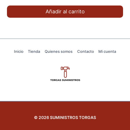
precio
precio
original
actual
Añadir al carrito
era:
es:
14,21€.
11,37€.
Inicio
Tienda
Quienes somos
Contacto
Mi cuenta
© 2026 SUMINISTROS TORGAS