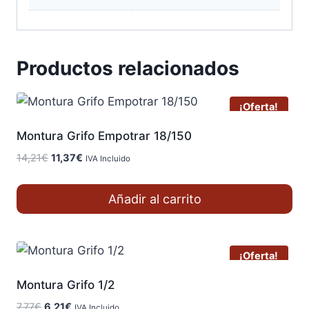
Productos relacionados
¡Oferta!
Montura Grifo Empotrar 18/150
El
El
14,21
€
11,37
€
IVA Incluido
precio
precio
original
actual
Añadir al carrito
era:
es:
14,21€.
11,37€.
¡Oferta!
Montura Grifo 1/2
El
El
7,77
€
6,21
€
IVA Incluido