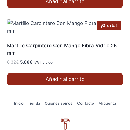
Añadir al carrito
era:
es:
5,87€.
4,69€.
¡Oferta!
Martillo Carpintero Con Mango Fibra Vidrio 25
mm
El
El
6,32
€
5,06
€
IVA Incluido
precio
precio
original
actual
Añadir al carrito
era:
es:
6,32€.
5,06€.
Inicio
Tienda
Quienes somos
Contacto
Mi cuenta