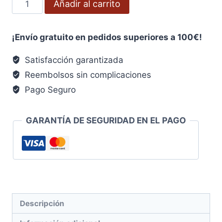
Añadir al carrito
Carpintero
Con
¡Envío gratuito en pedidos superiores a 100€!
Mango
Fibra
Satisfacción garantizada
Vidrio
Reembolsos sin complicaciones
20
Pago Seguro
mm
cantidad
GARANTÍA DE SEGURIDAD EN EL PAGO
Descripción