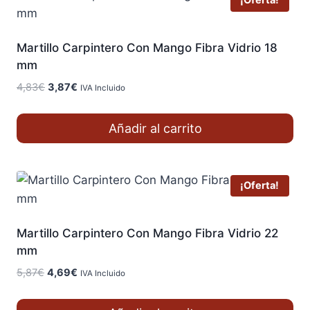
¡Oferta!
Martillo Carpintero Con Mango Fibra Vidrio 18
mm
El
El
4,83
€
3,87
€
IVA Incluido
precio
precio
original
actual
Añadir al carrito
era:
es:
4,83€.
3,87€.
¡Oferta!
Martillo Carpintero Con Mango Fibra Vidrio 22
mm
El
El
5,87
€
4,69
€
IVA Incluido
precio
precio
original
actual