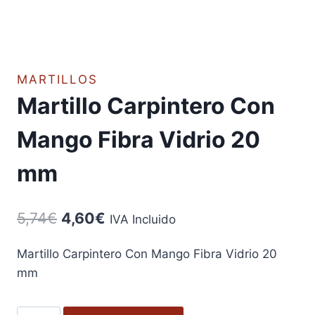
MARTILLOS
Martillo Carpintero Con
Mango Fibra Vidrio 20
mm
El
El
5,74
€
4,60
€
IVA Incluido
precio
precio
Martillo Carpintero Con Mango Fibra Vidrio 20
original
actual
mm
era:
es:
5,74€.
4,60€.
Martillo