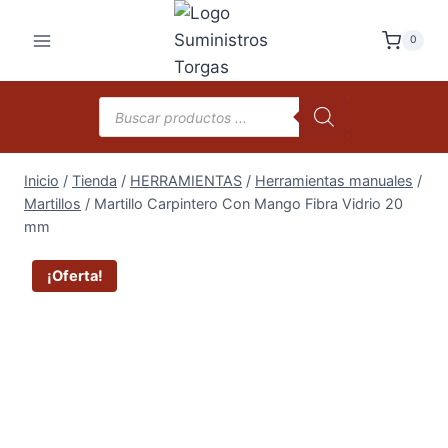
Saltar
al
0
contenido
Búsqueda
de
productos
Inicio
/
Tienda
/
HERRAMIENTAS
/
Herramientas manuales
/
Martillos
/
Martillo Carpintero Con Mango Fibra Vidrio 20
mm
¡Oferta!