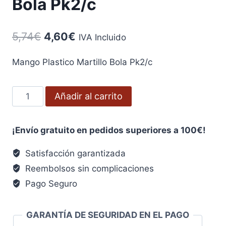
Bola Pk2/c
El
El
5,74
€
4,60
€
IVA Incluido
precio
precio
Mango Plastico Martillo Bola Pk2/c
original
actual
era:
es:
Mango
Añadir al carrito
5,74€.
4,60€.
Plástico
Martillo
¡Envío gratuito en pedidos superiores a 100€!
Bola
Pk2/c
Satisfacción garantizada
cantidad
Reembolsos sin complicaciones
Pago Seguro
GARANTÍA DE SEGURIDAD EN EL PAGO