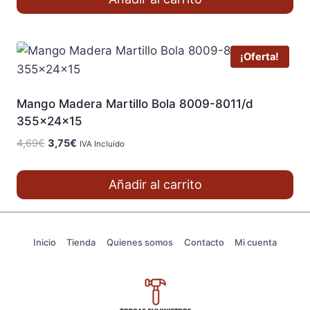
era:
es:
5,15€.
4,12€.
¡Oferta!
Mango Madera Martillo Bola 8009-8011/d
355x24x15
El
El
4,69
€
3,75
€
IVA Incluido
precio
precio
original
actual
Añadir al carrito
era:
es:
4,69€.
3,75€.
Inicio
Tienda
Quienes somos
Contacto
Mi cuenta