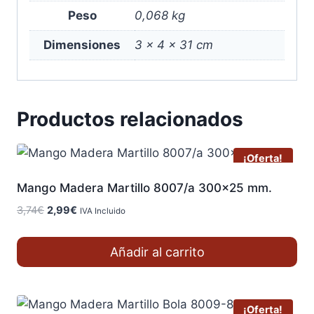
Peso
0,068 kg
Dimensiones
3 × 4 × 31 cm
Productos relacionados
¡Oferta!
Mango Madera Martillo 8007/a 300×25 mm.
El
El
3,74
€
2,99
€
IVA Incluido
precio
precio
original
actual
Añadir al carrito
era:
es:
3,74€.
2,99€.
¡Oferta!