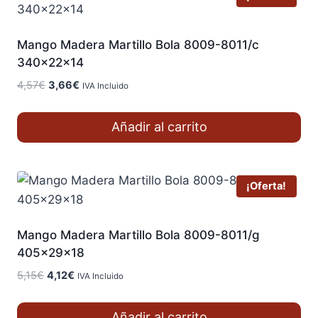
Mango Madera Martillo Bola 8009-8011/c
340x22x14
El
El
4,57
€
3,66
€
IVA Incluido
precio
precio
original
actual
Añadir al carrito
era:
es:
4,57€.
3,66€.
¡Oferta!
Mango Madera Martillo Bola 8009-8011/g
405x29x18
El
El
5,15
€
4,12
€
IVA Incluido
precio
precio
original
actual
Añadir al carrito