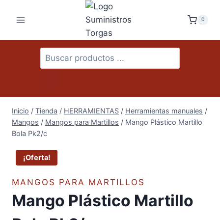
Saltar
al
0
contenido
Búsqueda
de
productos
Inicio
/
Tienda
/
HERRAMIENTAS
/
Herramientas manuales
/
Mangos
/
Mangos para Martillos
/
Mango Plástico Martillo
Bola Pk2/c
¡Oferta!
MANGOS PARA MARTILLOS
Mango Plástico Martillo