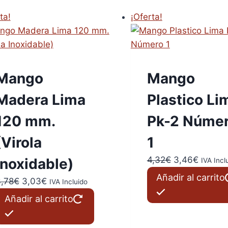
ta!
¡Oferta!
Mango
Mango
Madera Lima
Plastico Li
120 mm.
Pk-2 Núme
(Virola
1
El
El
4,32
€
3,46
€
Inoxidable)
IVA Incl
precio
precio
Añadir al carrito
El
El
,78
€
3,03
€
IVA Incluido
original
actual
precio
precio
Añadir al carrito
era:
es:
original
actual
4,32€.
3,46€.
era:
es: