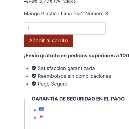
El
El
4,73
€
3,79
€
IVA Incluido
precio
precio
Mango Plastico Lima Pk-2 Número 3
original
actual
era:
es:
Mango
4,73€.
3,79€.
Plástico
Añadir al carrito
Lima
Pk-
¡Envío gratuito en pedidos superiores a 10
2
Número
Satisfacción garantizada
3
Reembolsos sin complicaciones
cantidad
Pago Seguro
GARANTÍA DE SEGURIDAD EN EL PAGO