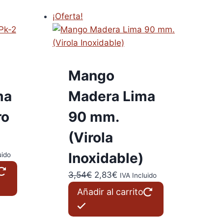
¡Oferta!
Mango
ma
Madera Lima
ro
90 mm.
(Virola
Inoxidable)
uido
El
El
3,54
€
2,83
€
IVA Incluido
precio
precio
Añadir al carrito
original
actual
era:
es: