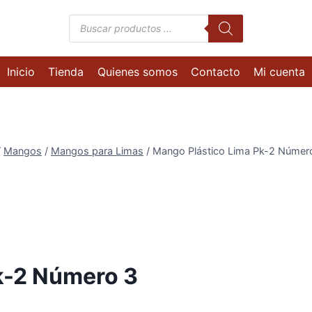
Búsqueda
de
productos
Inicio
Tienda
Quienes somos
Contacto
Mi cuenta
/
Mangos
/
Mangos para Limas
/
Mango Plástico Lima Pk-2 Númer
k-2 Número 3