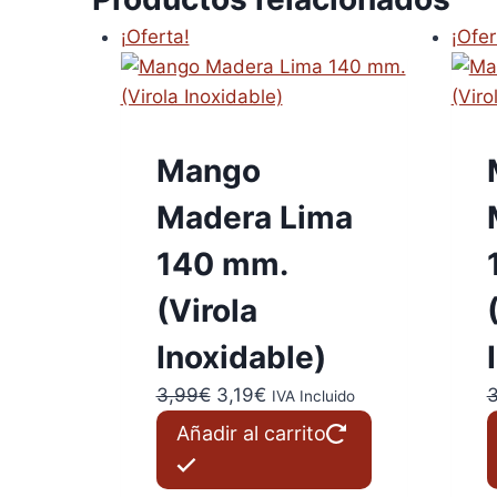
¡Oferta!
¡Ofer
Mango
Madera Lima
140 mm.
(Virola
Inoxidable)
El
El
3,99
€
3,19
€
3
IVA Incluido
precio
precio
Añadir al carrito
original
actual
era:
es: