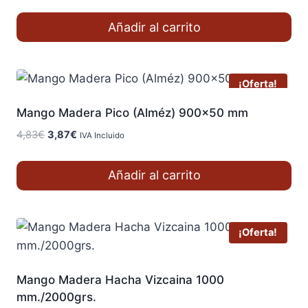
precio
precio
original
actual
Añadir al carrito
era:
es:
6,72€.
5,37€.
¡Oferta!
Mango Madera Pico (Alméz) 900×50 mm
El
El
4,83
€
3,87
€
IVA Incluido
precio
precio
original
actual
Añadir al carrito
era:
es:
4,83€.
3,87€.
¡Oferta!
Mango Madera Hacha Vizcaina 1000
mm./2000grs.