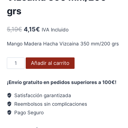
grs
El
El
5,19
€
4,15
€
IVA Incluido
precio
precio
Mango Madera Hacha Vizcaina 350 mm/200 grs
original
actual
era:
es:
Mango
Añadir al carrito
5,19€.
4,15€.
Madera
Hacha
¡Envío gratuito en pedidos superiores a 100€!
Vizcaina
350
Satisfacción garantizada
mm/200
Reembolsos sin complicaciones
grs
Pago Seguro
cantidad