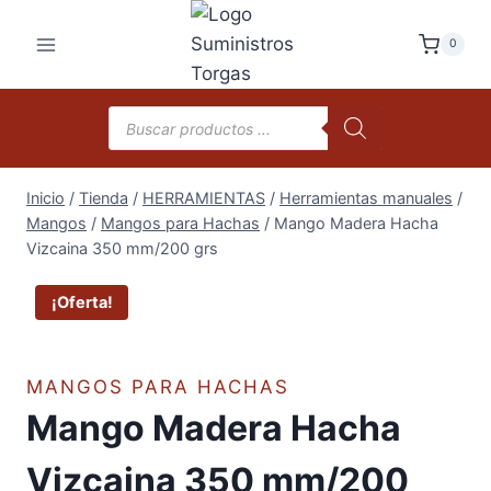
Saltar
al
0
contenido
Búsqueda
de
productos
Inicio
/
Tienda
/
HERRAMIENTAS
/
Herramientas manuales
/
Mangos
/
Mangos para Hachas
/
Mango Madera Hacha
Vizcaina 350 mm/200 grs
¡Oferta!
MANGOS PARA HACHAS
Mango Madera Hacha
Vizcaina 350 mm/200