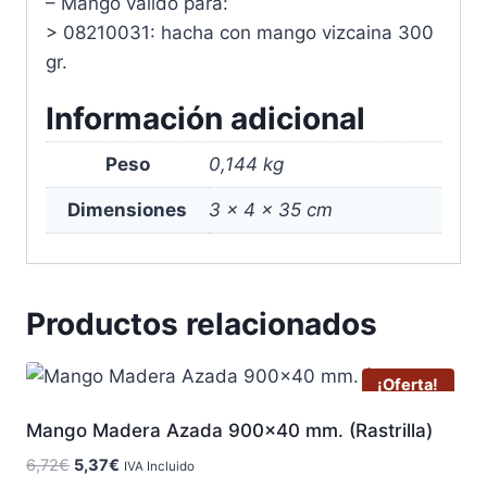
– Mango valido para:
> 08210031: hacha con mango vizcaina 300
gr.
Información adicional
Peso
0,144 kg
Dimensiones
3 × 4 × 35 cm
Productos relacionados
¡Oferta!
Mango Madera Azada 900×40 mm. (Rastrilla)
El
El
6,72
€
5,37
€
IVA Incluido