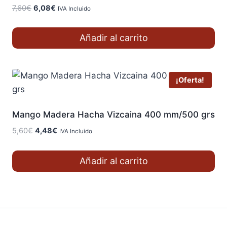
El
El
7,60
€
6,08
€
IVA Incluido
precio
precio
original
actual
Añadir al carrito
era:
es:
7,60€.
6,08€.
¡Oferta!
Mango Madera Hacha Vizcaina 400 mm/500 grs
El
El
5,60
€
4,48
€
IVA Incluido
precio
precio
original
actual
Añadir al carrito
era:
es:
5,60€.
4,48€.