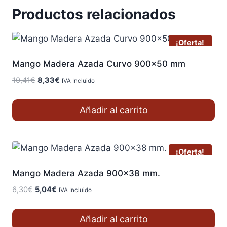
Productos relacionados
¡Oferta!
Mango Madera Azada Curvo 900×50 mm
El
El
10,41
€
8,33
€
IVA Incluido
precio
precio
original
actual
Añadir al carrito
era:
es:
10,41€.
8,33€.
¡Oferta!
Mango Madera Azada 900×38 mm.
El
El
6,30
€
5,04
€
IVA Incluido
precio
precio
original
actual
Añadir al carrito
era:
es: