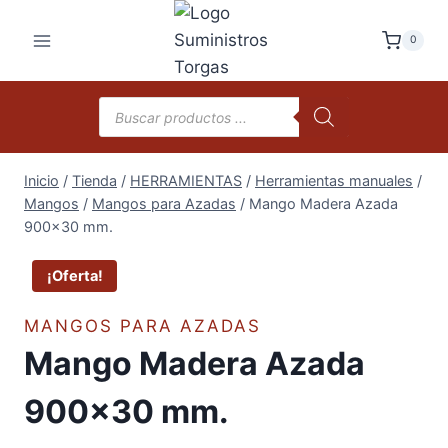
Saltar
al
0
contenido
Búsqueda
de
productos
Inicio
/
Tienda
/
HERRAMIENTAS
/
Herramientas manuales
/
Mangos
/
Mangos para Azadas
/
Mango Madera Azada
900×30 mm.
¡Oferta!
MANGOS PARA AZADAS
Mango Madera Azada
900×30 mm.