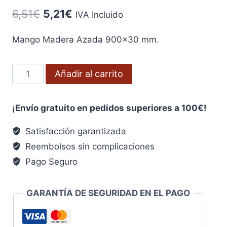
El
El
6,51
€
5,21
€
IVA Incluido
precio
precio
Mango Madera Azada 900×30 mm.
original
actual
era:
es:
Mango
Añadir al carrito
6,51€.
5,21€.
Madera
Azada
¡Envío gratuito en pedidos superiores a 100€!
900x30
mm.
Satisfacción garantizada
cantidad
Reembolsos sin complicaciones
Pago Seguro
GARANTÍA DE SEGURIDAD EN EL PAGO