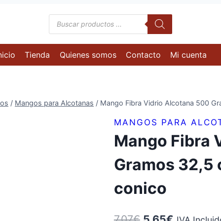
Búsqueda
de
productos
nicio
Tienda
Quienes somos
Contacto
Mi cuenta
os
/
Mangos para Alcotanas
/
Mango Fibra Vidrio Alcotana 500 G
MANGOS PARA ALCO
Mango Fibra 
Gramos 32,5 
conico
El
El
7,07
€
5,65
€
IVA Incluid