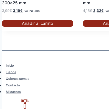
300×25 mm.
mm.
El
El
El
El
3,99
€
3,19
€
4,16
€
3,32
€
IVA Incluido
IVA
precio
precio
precio
pre
original
actual
original
act
Añadir al carrito
Aña
era:
es:
era:
es:
3,99€.
3,19€.
4,16€.
3,3
Inicio
Tienda
Quienes somos
Contacto
Mi cuenta