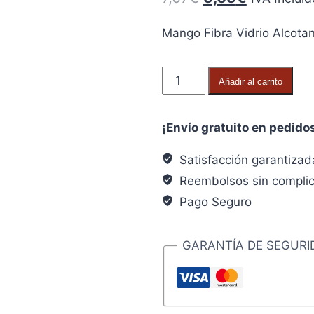
precio
precio
Mango Fibra Vidrio Alcot
original
actual
era:
es:
Mango
Añadir al carrito
7,07€.
5,65€.
Fibra
Vidrio
¡Envío gratuito en pedido
Alcotana
500
Satisfacción garantizad
Gramos
Reembolsos sin compli
32,5
Pago Seguro
cm.x
27
mm.
GARANTÍA DE SEGURI
redondo
conico
cantidad