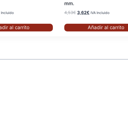
mm.
El
El
4,53
€
3,62
€
 Incluido
IVA Incluido
cio
precio
precio
ual
original
actual
dir al carrito
Añadir al carrito
era:
es:
2€.
4,53€.
3,62€.