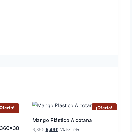
Oferta!
¡Oferta!
Mango Plástico Alcotana
 360×30
El
El
6,86
€
5,49
€
IVA Incluido