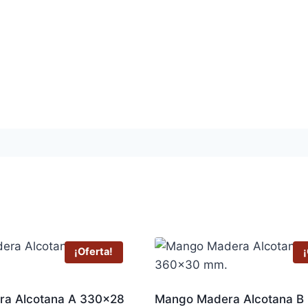
¡Oferta!
¡
a Alcotana A 330×28
Mango Madera Alcotana B