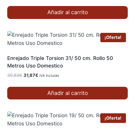
precio
precio
original
actual
Añadir al carrito
era:
es:
107,31€.
85,85€.
¡Oferta!
Enrejado Triple Torsion 31/ 50 cm. Rollo 50
Metros Uso Domestico
El
El
39,83
€
31,87
€
IVA Incluido
precio
precio
original
actual
Añadir al carrito
era:
es:
39,83€.
31,87€.
¡Oferta!