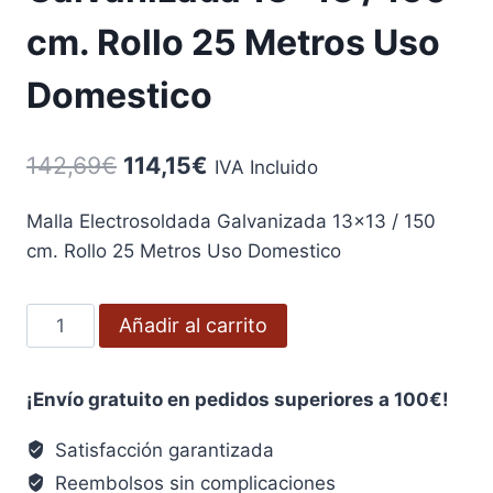
cm. Rollo 25 Metros Uso
Domestico
El
El
142,69
€
114,15
€
IVA Incluido
precio
precio
Malla Electrosoldada Galvanizada 13×13 / 150
original
actual
cm. Rollo 25 Metros Uso Domestico
era:
es:
142,69€.
114,15€.
Malla
Añadir al carrito
Electrosoldada
Galvanizada
¡Envío gratuito en pedidos superiores a 100€!
13x13
/
Satisfacción garantizada
150
Reembolsos sin complicaciones