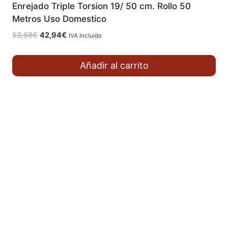
Enrejado Triple Torsion 19/ 50 cm. Rollo 50
Metros Uso Domestico
El
El
53,68
€
42,94
€
IVA Incluido
precio
precio
original
actual
Añadir al carrito
era:
es:
53,68€.
42,94€.