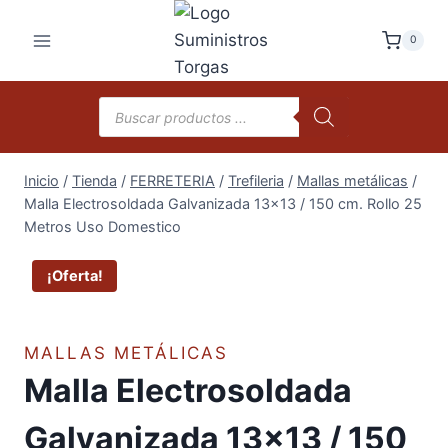
Saltar
al
0
contenido
Búsqueda
de
productos
Inicio
/
Tienda
/
FERRETERIA
/
Trefileria
/
Mallas metálicas
/
Malla Electrosoldada Galvanizada 13×13 / 150 cm. Rollo 25
Metros Uso Domestico
¡Oferta!
MALLAS METÁLICAS
Malla Electrosoldada
Galvanizada 13×13 / 150