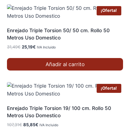
¡Oferta!
Enrejado Triple Torsion 50/ 50 cm. Rollo 50
Metros Uso Domestico
El
El
31,49
€
25,19
€
IVA Incluido
precio
precio
original
actual
Añadir al carrito
era:
es:
31,49€.
25,19€.
¡Oferta!
Enrejado Triple Torsion 19/ 100 cm. Rollo 50
Metros Uso Domestico
El
El
107,31
€
85,85
€
IVA Incluido