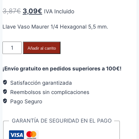
El
El
3,87
€
3,09
€
IVA Incluido
precio
precio
Llave Vaso Maurer 1/4 Hexagonal 5,5 mm.
original
actual
era:
es:
Llave
Añadir al carrito
3,87€.
3,09€.
Vaso
Maurer
¡Envío gratuito en pedidos superiores a 100€!
1/4
Hexagonal
Satisfacción garantizada
5,5
Reembolsos sin complicaciones
mm.
Pago Seguro
cantidad
GARANTÍA DE SEGURIDAD EN EL PAGO