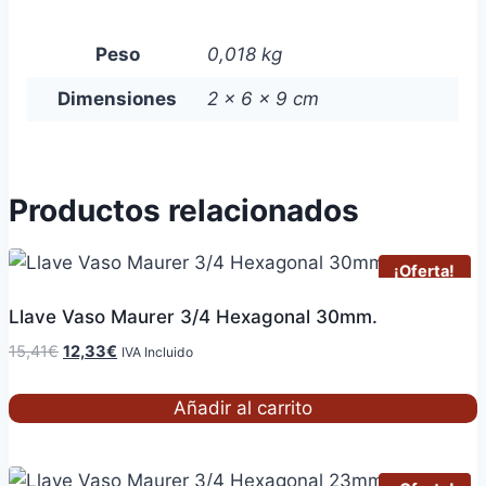
Peso
0,018 kg
Dimensiones
2 × 6 × 9 cm
Productos relacionados
¡Oferta!
Llave Vaso Maurer 3/4 Hexagonal 30mm.
El
El
15,41
€
12,33
€
IVA Incluido
precio
precio
original
actual
Añadir al carrito
era:
es:
15,41€.
12,33€.