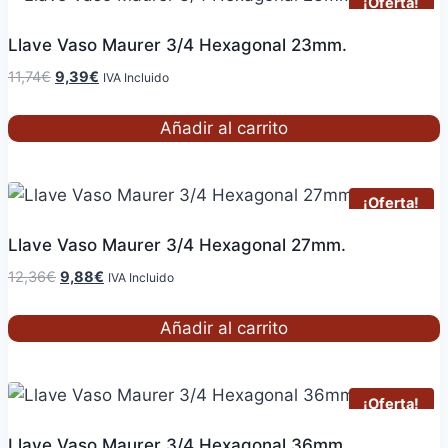
¡Oferta!
Llave Vaso Maurer 3/4 Hexagonal 23mm.
El
El
11,74
€
9,39
€
IVA Incluido
precio
precio
original
actual
Añadir al carrito
era:
es:
11,74€.
9,39€.
¡Oferta!
Llave Vaso Maurer 3/4 Hexagonal 27mm.
El
El
12,36
€
9,88
€
IVA Incluido
precio
precio
original
actual
Añadir al carrito
era:
es:
12,36€.
9,88€.
¡Oferta!
Llave Vaso Maurer 3/4 Hexagonal 36mm.