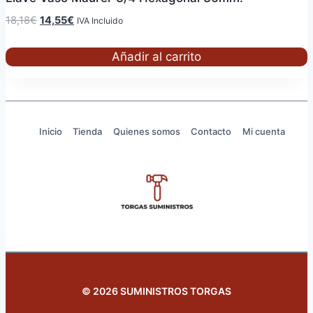
El
El
18,18
€
14,55
€
IVA Incluido
precio
precio
original
actual
Añadir al carrito
era:
es:
18,18€.
14,55€.
Inicio
Tienda
Quienes somos
Contacto
Mi cuenta
© 2026 SUMINISTROS TORGAS