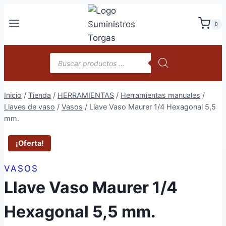
Saltar
al
0
contenido
Búsqueda
de
productos
Inicio
/
Tienda
/
HERRAMIENTAS
/
Herramientas manuales
/
Llaves de vaso
/
Vasos
/
Llave Vaso Maurer 1/4 Hexagonal 5,5
mm.
¡Oferta!
VASOS
Llave Vaso Maurer 1/4
Hexagonal 5,5 mm.