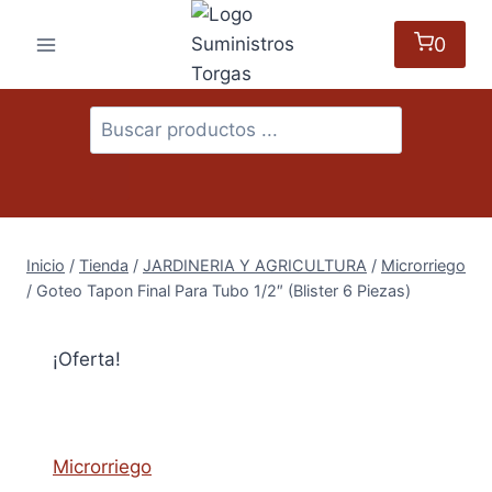
Saltar
al
0
contenido
Búsqueda
de
productos
Inicio
/
Tienda
/
JARDINERIA Y AGRICULTURA
/
Microrriego
/
Goteo Tapon Final Para Tubo 1/2″ (Blister 6 Piezas)
¡Oferta!
Microrriego