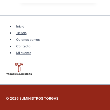
era:
es:
3,41€.
2,73€.
Inicio
Tienda
Quienes somos
Contacto
Mi cuenta
© 2026 SUMINISTROS TORGAS