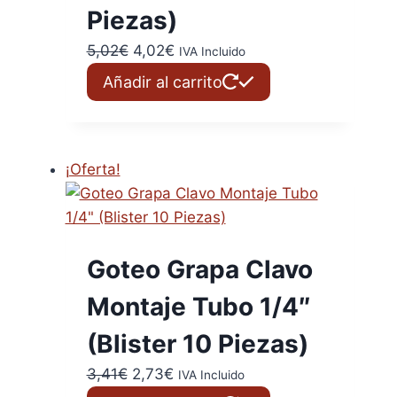
Piezas)
El
El
5,02
€
4,02
€
IVA Incluido
precio
precio
Añadir al carrito
original
actual
era:
es:
5,02€.
4,02€.
¡Oferta!
Goteo Grapa Clavo
Montaje Tubo 1/4″
(Blister 10 Piezas)
El
El
3,41
€
2,73
€
IVA Incluido
precio
precio