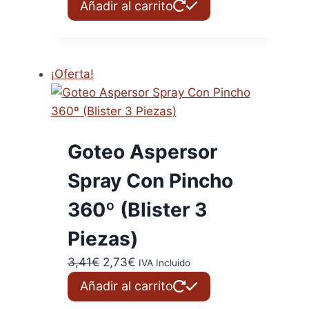
Añadir al carrito
original
actual
era:
es:
3,41€.
2,73€.
¡Oferta!
Goteo Aspersor
Spray Con Pincho
360º (Blister 3
Piezas)
El
El
3,41
€
2,73
€
IVA Incluido
precio
precio
Añadir al carrito
original
actual