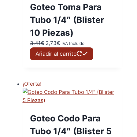
Goteo Toma Para
Tubo 1/4″ (Blister
10 Piezas)
El
El
3,41
€
2,73
€
IVA Incluido
precio
precio
Añadir al carrito
original
actual
era:
es:
3,41€.
2,73€.
¡Oferta!
Goteo Codo Para
Tubo 1/4″ (Blister 5