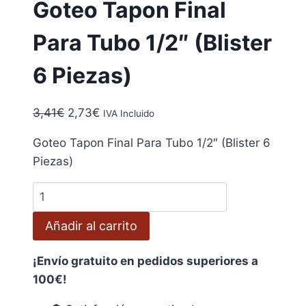
Goteo Tapon Final
Para Tubo 1/2″ (Blister
6 Piezas)
El
El
3,41
€
2,73
€
IVA Incluido
precio
precio
Goteo Tapon Final Para Tubo 1/2″ (Blister 6
original
actual
Piezas)
era:
es:
3,41€.
2,73€.
Goteo
Tapon
Añadir al carrito
Final
Para
¡Envío gratuito en pedidos superiores a
Tubo
100€!
1/2"
(Blister