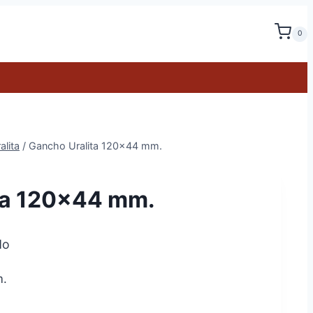
0
lita
/
Gancho Uralita 120×44 mm.
ta 120×44 mm.
do
m.