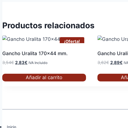
Productos relacionados
¡Oferta!
Gancho Uralita 170×44 mm.
Gancho Ural
El
El
El
El
3,54
€
2,83
€
3,62
€
2,89
€
IVA Incluido
IV
precio
precio
precio
pr
original
actual
original
act
Añadir al carrito
Aña
era:
es:
era:
es:
3,54€.
2,83€.
3,62€.
2,
Inicio