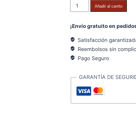
era:
es:
Gancho
Añadir al carrito
3,66€.
2,93€.
Uralita
120x44
¡Envío gratuito en pedido
mm.
cantidad
Satisfacción garantizad
Reembolsos sin compli
Pago Seguro
GARANTÍA DE SEGURI