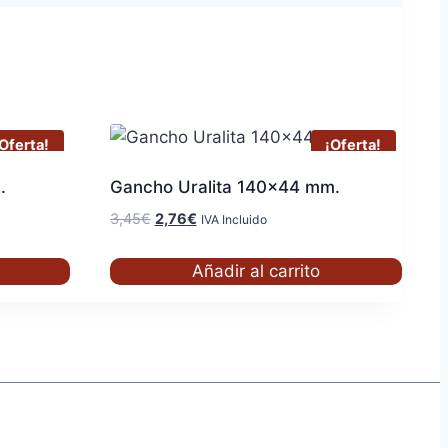
Oferta!
¡Oferta!
.
Gancho Uralita 140×44 mm.
El
El
3,45
€
2,76
€
IVA Incluido
precio
precio
original
actual
Añadir al carrito
era:
es:
3,45€.
2,76€.