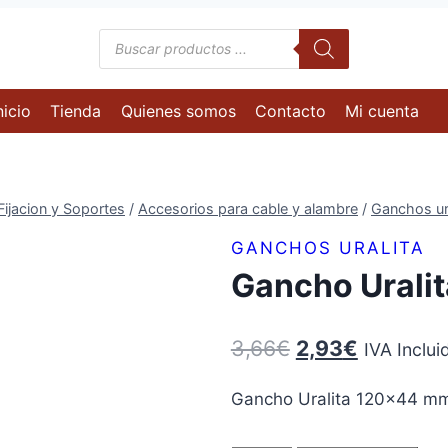
Búsqueda
de
productos
nicio
Tienda
Quienes somos
Contacto
Mi cuenta
Fijacion y Soportes
/
Accesorios para cable y alambre
/
Ganchos ura
GANCHOS URALITA
Gancho Urali
El
El
3,66
€
2,93
€
IVA Inclui
precio
precio
Gancho Uralita 120×44 m
original
actual