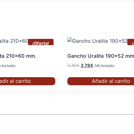
¡Oferta!
¡
ita 210×60 mm.
Gancho Uralita 190×52 mm
El
El
3,45
€
2,76
€
A Incluido
IVA Incluido
ecio
precio
precio
ual
original
actual
dir al carrito
Añadir al carrito
era:
es:
89€.
3,45€.
2,76€.