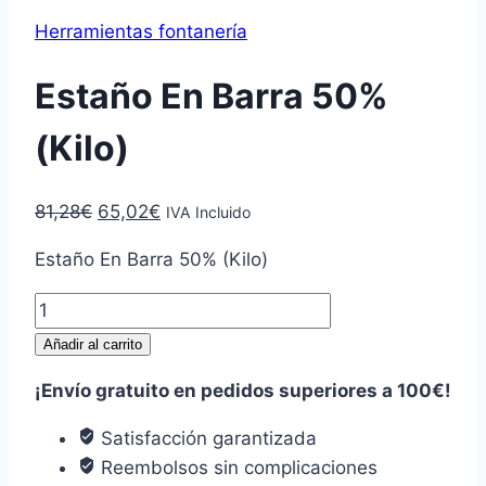
Herramientas fontanería
Estaño En Barra 50%
(Kilo)
El
El
81,28
€
65,02
€
IVA Incluido
precio
precio
Estaño En Barra 50% (Kilo)
original
actual
era:
es:
Estaño
81,28€.
65,02€.
En
Añadir al carrito
Barra
¡Envío gratuito en pedidos superiores a 100€!
50%
(Kilo)
Satisfacción garantizada
cantidad
Reembolsos sin complicaciones