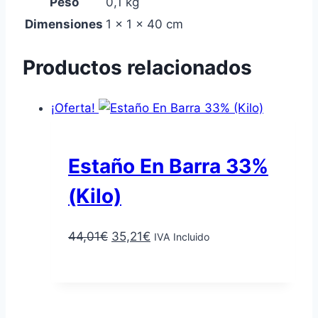
Peso
0,1 kg
Dimensiones
1 × 1 × 40 cm
Productos relacionados
¡Oferta!
Estaño En Barra 33%
(Kilo)
El
El
44,01
€
35,21
€
IVA Incluido
precio
precio
Añadir al carrito
original
actual
era:
es:
44,01€.
35,21€.