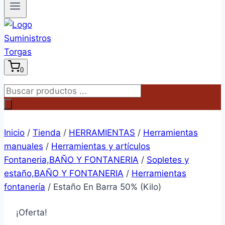
0
Búsqueda
de
productos
Inicio
/
Tienda
/
HERRAMIENTAS
/
Herramientas
manuales
/
Herramientas y artículos
Fontaneria,BAÑO Y FONTANERIA
/
Sopletes y
estaño,BAÑO Y FONTANERIA
/
Herramientas
fontanería
/
Estaño En Barra 50% (Kilo)
¡Oferta!