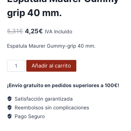
grip 40 mm.
El
El
5,31
€
4,25
€
IVA Incluido
precio
precio
Espatula Maurer Gummy-grip 40 mm.
original
actual
era:
es:
Espátula
Añadir al carrito
5,31€.
4,25€.
Maurer
Gummy-
¡Envío gratuito en pedidos superiores a 100€!
grip
40
Satisfacción garantizada
mm.
Reembolsos sin complicaciones
cantidad
Pago Seguro