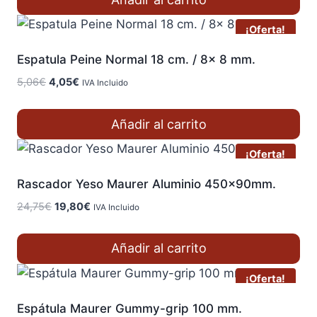
era:
es:
5,15€.
4,12€.
¡Oferta!
Espatula Peine Normal 18 cm. / 8x 8 mm.
El
El
5,06
€
4,05
€
IVA Incluido
precio
precio
original
actual
Añadir al carrito
era:
es:
5,06€.
4,05€.
¡Oferta!
Rascador Yeso Maurer Aluminio 450x90mm.
El
El
24,75
€
19,80
€
IVA Incluido
precio
precio
original
actual
Añadir al carrito
era:
es:
24,75€.
19,80€.
¡Oferta!
Espátula Maurer Gummy-grip 100 mm.