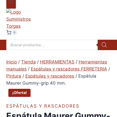
0
Búsqueda
de
productos
Inicio
/
Tienda
/
HERRAMIENTAS
/
Herramientas
manuales
/
Espátulas y rascadores,FERRETERIA
/
Pintura
/
Espátulas y rascadores
/
Espátula
Maurer Gummy-grip 40 mm.
¡Oferta!
ESPÁTULAS Y RASCADORES
Espátula Maurer Gummy-