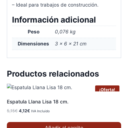
– Ideal para trabajos de construcción.
Información adicional
Peso
0,076 kg
Dimensiones
3 × 6 × 21 cm
Productos relacionados
¡Oferta!
Espatula Llana Lisa 18 cm.
El
El
5,15
€
4,12
€
IVA Incluido
precio
precio
original
actual
Añadir al carrito