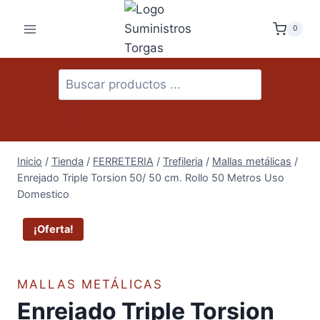
Saltar
al
0
contenido
Búsqueda
de
productos
Inicio
/
Tienda
/
FERRETERIA
/
Trefileria
/
Mallas metálicas
/
Enrejado Triple Torsion 50/ 50 cm. Rollo 50 Metros Uso
Domestico
¡Oferta!
MALLAS METÁLICAS
Enrejado Triple Torsion