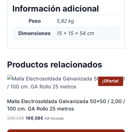
Información adicional
Peso
5,82 kg
Dimensiones
15 × 15 × 54 cm
Productos relacionados
¡Oferta!
Malla Electrosoldada Galvanizada 50×50 / 2,00 /
100 cm. GA Rollo 25 metros
El
El
208,22
€
166,58
€
IVA Incluido
precio
precio
original
actual