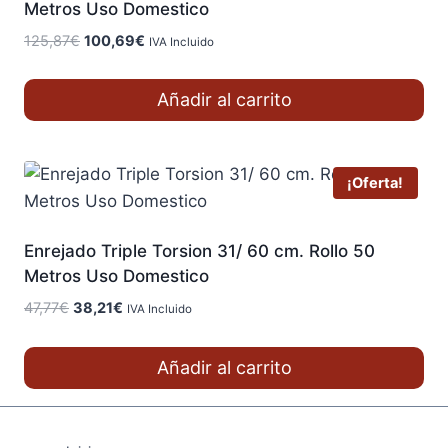
Metros Uso Domestico
El
El
125,87
€
100,69
€
IVA Incluido
precio
precio
original
actual
Añadir al carrito
era:
es:
125,87€.
100,69€.
¡Oferta!
Enrejado Triple Torsion 31/ 60 cm. Rollo 50
Metros Uso Domestico
El
El
47,77
€
38,21
€
IVA Incluido
precio
precio
original
actual
Añadir al carrito
era:
es:
47,77€.
38,21€.