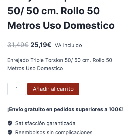
50/ 50 cm. Rollo 50
Metros Uso Domestico
El
El
31,49
€
25,19
€
IVA Incluido
precio
precio
Enrejado Triple Torsion 50/ 50 cm. Rollo 50
original
actual
Metros Uso Domestico
era:
es:
31,49€.
25,19€.
Enrejado
Añadir al carrito
Triple
Torsion
¡Envío gratuito en pedidos superiores a 100€!
50/
50
Satisfacción garantizada
cm.
Reembolsos sin complicaciones
Rollo