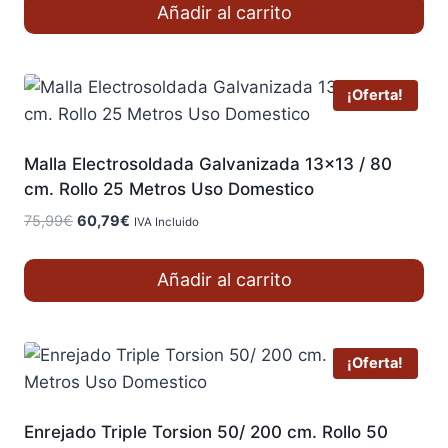
Añadir al carrito
era:
es:
208,22€.
166,58€.
¡Oferta!
Malla Electrosoldada Galvanizada 13×13 / 80
cm. Rollo 25 Metros Uso Domestico
El
El
75,99
€
60,79
€
IVA Incluido
precio
precio
original
actual
Añadir al carrito
era:
es:
75,99€.
60,79€.
¡Oferta!
Enrejado Triple Torsion 50/ 200 cm. Rollo 50