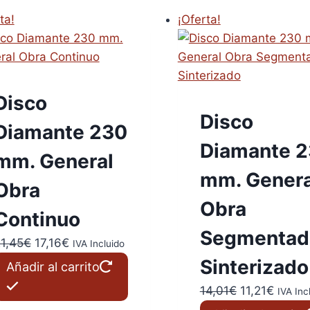
ta!
¡Oferta!
Disco
Disco
Diamante 230
Diamante 
mm. General
mm. Genera
Obra
Obra
Continuo
Segmentad
El
El
1,45
€
17,16
€
IVA Incluido
precio
precio
Sinterizado
Añadir al carrito
original
actual
El
El
14,01
€
11,21
€
IVA Inc
era:
es:
precio
precio