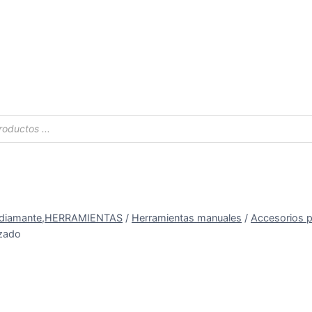
s
e diamante,HERRAMIENTAS
/
Herramientas manuales
/
Accesorios p
izado