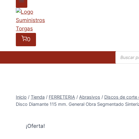
0
Búsqueda
de
producto
Inicio
/
Tienda
/
FERRETERIA
/
Abrasivos
/
Discos de cort
Disco Diamante 115 mm. General Obra Segmentado Sinter
¡Oferta!