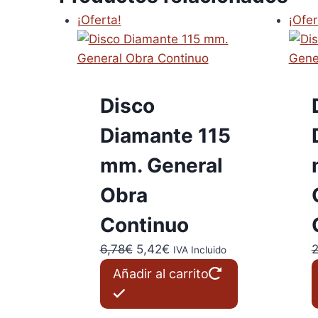
¡Oferta!
¡Ofer
Disco
Diamante 115
mm. General
Obra
Continuo
El
El
6,78
€
5,42
€
2
IVA Incluido
precio
precio
Añadir al carrito
original
actual
era:
es: