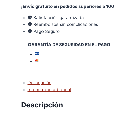
mm.
¡Envío gratuito en pedidos superiores a 10
General
Obra
Satisfacción garantizada
Segmentado
Reembolsos sin complicaciones
Sinterizado
Pago Seguro
cantidad
GARANTÍA DE SEGURIDAD EN EL PAGO
Descripción
Información adicional
Descripción