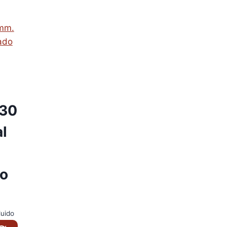
230
l
o
luido