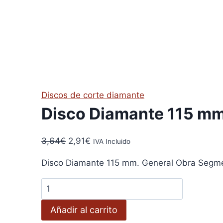
Discos de corte diamante
Disco Diamante 115 mm
El
El
3,64
€
2,91
€
IVA Incluido
precio
precio
Disco Diamante 115 mm. General Obra Segme
original
actual
era:
es:
Disco
3,64€.
2,91€.
Diamante
Añadir al carrito
115