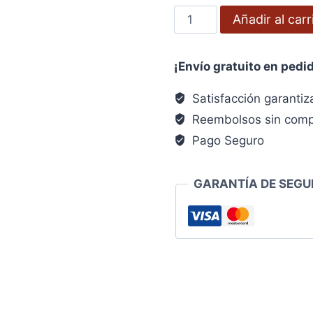
era:
es:
Cuelgacuadros
Añadir al carr
3,62€.
2,89€.
Nº
2.
¡Envío gratuito en pedi
(4
unidades)
Satisfacción garanti
cantidad
Reembolsos sin comp
Pago Seguro
GARANTÍA DE SEGU