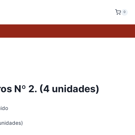
0
s Nº 2. (4 unidades)
uido
unidades)