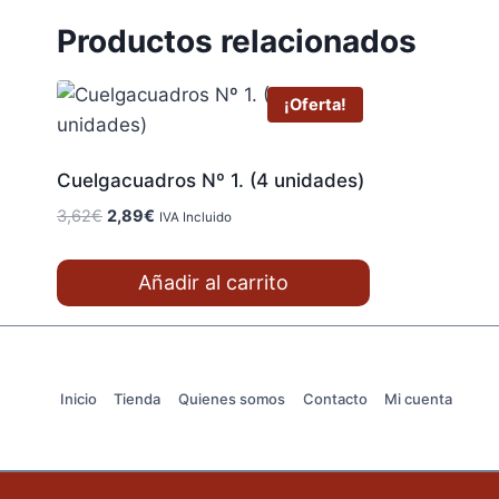
Productos relacionados
¡Oferta!
Cuelgacuadros Nº 1. (4 unidades)
El
El
3,62
€
2,89
€
IVA Incluido
precio
precio
original
actual
Añadir al carrito
era:
es:
3,62€.
2,89€.
Inicio
Tienda
Quienes somos
Contacto
Mi cuenta