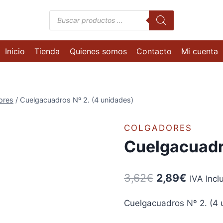
Búsqueda
de
productos
Inicio
Tienda
Quienes somos
Contacto
Mi cuenta
ores
/
Cuelgacuadros Nº 2. (4 unidades)
COLGADORES
Cuelgacuadro
El
El
3,62
€
2,89
€
IVA Incl
precio
precio
Cuelgacuadros Nº 2. (4 
original
actual