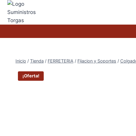
Saltar
al
contenido
Inicio
/
Tienda
/
FERRETERIA
/
Fijacion y Soportes
/
Colgad
¡Oferta!