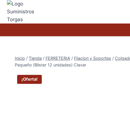
Saltar
al
contenido
Inicio
/
Tienda
/
FERRETERIA
/
Fijacion y Soportes
/
Colgad
Pequeño (Blister 12 unidades) Clavar
¡Oferta!