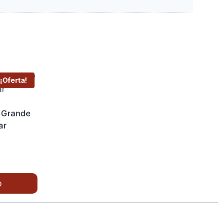
¡Oferta!
 Grande
ar
o