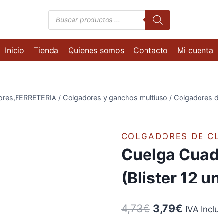
Búsqueda
de
productos
Inicio
Tienda
Quienes somos
Contacto
Mi cuenta
ores,FERRETERIA
/
Colgadores y ganchos multiuso
/
Colgadores d
COLGADORES DE C
Cuelga Cua
(Blister 12 
El
El
4,73
€
3,79
€
IVA Incl