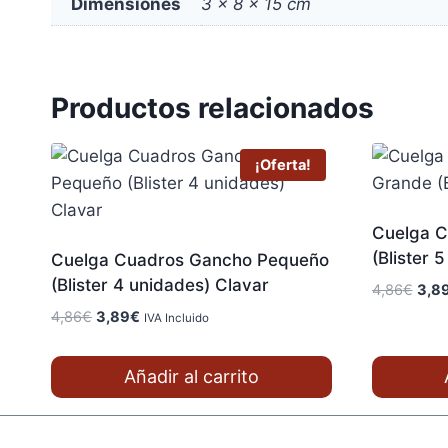
Dimensiones
3 × 8 × 15 cm
Productos relacionados
¡Oferta!
Cuelga C
(Blister 
Cuelga Cuadros Gancho Pequeño
(Blister 4 unidades) Clavar
El
4,86
€
3,8
prec
El
El
4,86
€
3,89
€
IVA Incluido
origi
precio
precio
era:
original
actual
Añadir al carrito
4,86
era:
es:
4,86€.
3,89€.