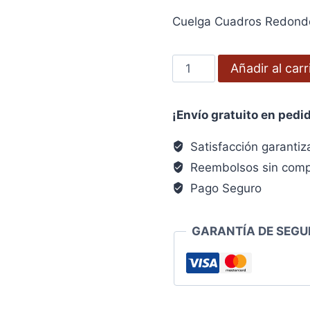
precio
precio
Cuelga Cuadros Redondo 
original
actual
era:
es:
Cuelga
Añadir al carr
4,73€.
3,79€.
Cuadros
Redondo
¡Envío gratuito en pedi
Pequeño
(Blister
Satisfacción garanti
12
Reembolsos sin comp
unidades)
Pago Seguro
Clavar
cantidad
GARANTÍA DE SEGU