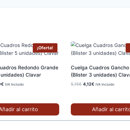
¡Oferta!
uadros Redondo Grande
Cuelga Cuadros Gancho
5 unidades) Clavar
(Blister 3 unidades) Clav
El
El
El
9
€
5,15
€
4,12
€
IVA Incluido
IVA Incluido
io
precio
precio
precio
nal
actual
original
actual
es:
era:
es:
Añadir al carrito
Añadir al carrit
€.
3,89€.
5,15€.
4,12€.