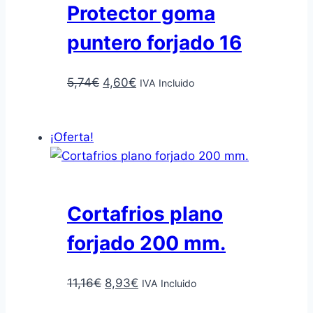
Protector goma
puntero forjado 16
El
El
5,74
€
4,60
€
IVA Incluido
precio
precio
Añadir al carrito
original
actual
¡Oferta!
era:
es:
5,74€.
4,60€.
Cortafrios plano
forjado 200 mm.
El
El
11,16
€
8,93
€
IVA Incluido
precio
precio
Añadir al carrito