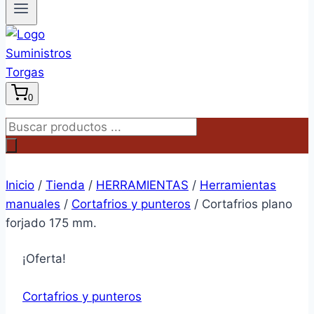
0
Búsqueda
de
productos
Inicio
/
Tienda
/
HERRAMIENTAS
/
Herramientas
manuales
/
Cortafrios y punteros
/
Cortafrios plano
forjado 175 mm.
¡Oferta!
Cortafrios y punteros