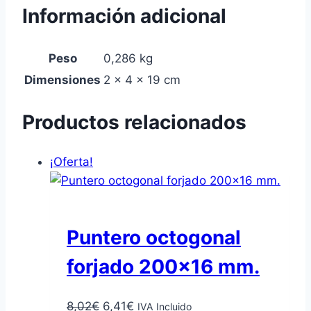
Información adicional
Peso
0,286 kg
Dimensiones
2 × 4 × 19 cm
Productos relacionados
¡Oferta!
Puntero octogonal
forjado 200×16 mm.
El
El
8,02
€
6,41
€
IVA Incluido