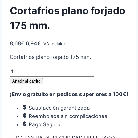
Cortafrios plano forjado
175 mm.
El
El
8,68
€
6,94
€
IVA Incluido
precio
precio
Cortafrios plano forjado 175 mm.
original
actual
era:
es:
Cortafrios
8,68€.
6,94€.
plano
Añadir al carrito
forjado
¡Envío gratuito en pedidos superiores a 100€!
175
mm.
Satisfacción garantizada
cantidad
Reembolsos sin complicaciones
Pago Seguro