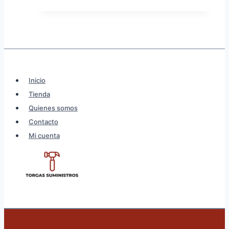
original
actual
era:
es:
11,16€.
8,93€.
Inicio
Tienda
Quienes somos
Contacto
Mi cuenta