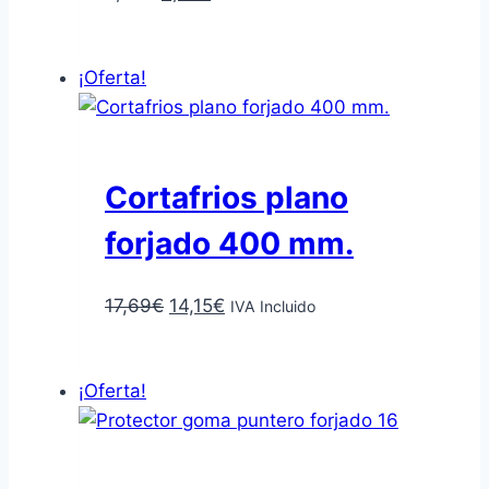
precio
precio
Añadir al carrito
original
actual
¡Oferta!
era:
es:
8,02€.
6,41€.
Cortafrios plano
forjado 400 mm.
El
El
17,69
€
14,15
€
IVA Incluido
precio
precio
Añadir al carrito
original
actual
¡Oferta!
era:
es:
17,69€.
14,15€.