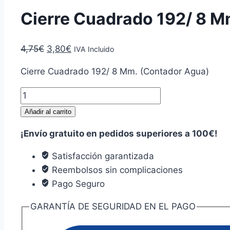
Cierre Cuadrado 192/ 8 M
El
El
4,75
€
3,80
€
IVA Incluido
precio
precio
Cierre Cuadrado 192/ 8 Mm. (Contador Agua)
original
actual
era:
es:
Cierre
4,75€.
3,80€.
Cuadrado
Añadir al carrito
192/
¡Envío gratuito en pedidos superiores a 100€!
8
Mm.
Satisfacción garantizada
(Contador
Reembolsos sin complicaciones
Agua)
Pago Seguro
cantidad
GARANTÍA DE SEGURIDAD EN EL PAGO