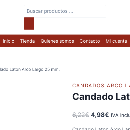
Búsqueda
de
productos
Inicio
Tienda
Quienes somos
Contacto
Mi cuenta
ado Laton Arco Largo 25 mm.
CANDADOS ARCO L
Candado Lat
El
El
6,22
€
4,98
€
IVA Incl
precio
precio
Candado Laton Arco Larg