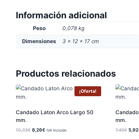
Información adicional
Peso
0,078 kg
Dimensiones
3 × 12 × 17 cm
Productos relacionados
¡Oferta!
Candado Laton Arco Largo 50
Candado 
mm.
mm.
El
El
El
10,33
€
8,26
€
7,40
€
5,92
IVA Incluido
precio
precio
preci