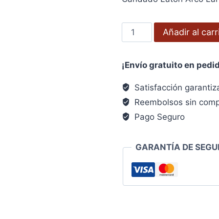
original
actual
era:
es:
Candado
Añadir al carr
6,22€.
4,98€.
Laton
Arco
¡Envío gratuito en pedi
Largo
25
Satisfacción garanti
mm.
Reembolsos sin comp
cantidad
Pago Seguro
GARANTÍA DE SEGU