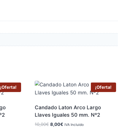
¡Oferta!
¡Oferta!
rgo
Candado Laton Arco Largo
º2
Llaves Iguales 50 mm. Nº2
El
El
10,00
€
8,00
€
IVA Incluido
precio
precio