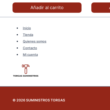
original
actual
origi
Añadir al carrito
era:
es:
era:
10,33€.
8,26€.
7,40€
Inicio
Tienda
Quienes somos
Contacto
Mi cuenta
© 2026 SUMINISTROS TORGAS