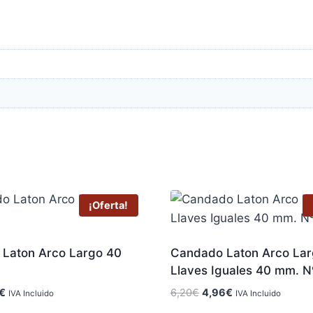
¡Oferta!
Laton Arco Largo 40
Candado Laton Arco La
Llaves Iguales 40 mm. N
El
El
El
€
6,20
€
4,96
€
IVA Incluido
IVA Incluido
o
precio
precio
precio