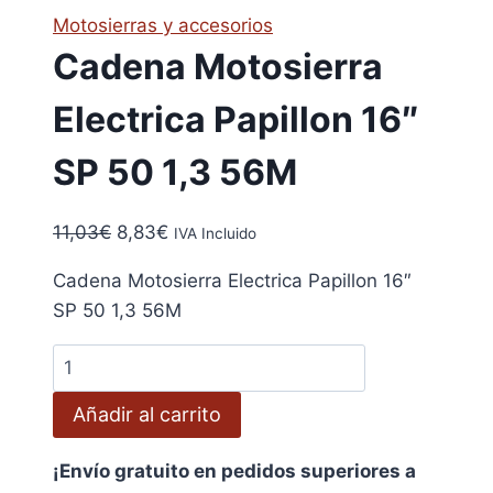
Motosierras y accesorios
Cadena Motosierra
Electrica Papillon 16″
SP 50 1,3 56M
El
El
11,03
€
8,83
€
IVA Incluido
precio
precio
Cadena Motosierra Electrica Papillon 16″
original
actual
SP 50 1,3 56M
era:
es:
11,03€.
8,83€.
Cadena
Motosierra
Añadir al carrito
Electrica
Papillon
¡Envío gratuito en pedidos superiores a
16"