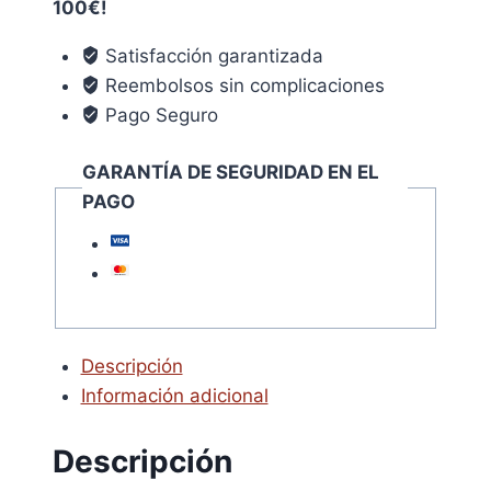
100€!
SP
50
Satisfacción garantizada
1,3
Reembolsos sin complicaciones
56M
Pago Seguro
cantidad
GARANTÍA DE SEGURIDAD EN EL
PAGO
Descripción
Información adicional
Descripción