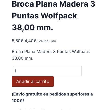
Broca Plana Madera 3
Puntas Wolfpack
38,00 mm.
El
El
5,50
€
4,40
€
IVA Incluido
precio
precio
Broca Plana Madera 3 Puntas Wolfpack
original
actual
38,00 mm.
era:
es:
5,50€.
4,40€.
Broca
Plana
Añadir al carrito
Madera
3
¡Envío gratuito en pedidos superiores a
Puntas
100€!
Wolfpack
38,00