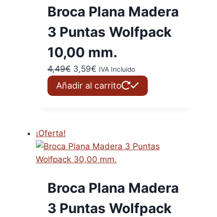
Broca Plana Madera
3 Puntas Wolfpack
10,00 mm.
El
El
4,49
€
3,59
€
IVA Incluido
precio
precio
Añadir al carrito
original
actual
era:
es:
4,49€.
3,59€.
¡Oferta!
Broca Plana Madera
3 Puntas Wolfpack