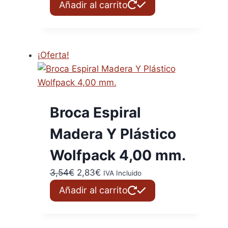
precio
precio
Añadir al carrito
original
actual
era:
es:
3,49€.
2,80€.
¡Oferta!
Broca Espiral
Madera Y Plástico
Wolfpack 4,00 mm.
El
El
3,54
€
2,83
€
IVA Incluido
precio
precio
Añadir al carrito
original
actual
era:
es:
3,54€.
2,83€.