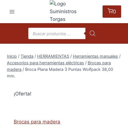
Saltar
al
0
contenido
Búsqueda
de
productos
Inicio
/
Tienda
/
HERRAMIENTAS
/
Herramientas manuales
/
Accesorios para herramientas eléctricas
/
Brocas para
madera
/
Broca Plana Madera 3 Puntas Wolfpack 38,00
mm.
¡Oferta!
Brocas para madera