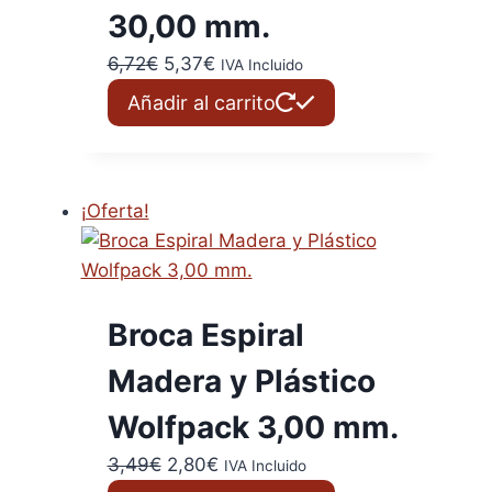
30,00 mm.
El
El
6,72
€
5,37
€
IVA Incluido
precio
precio
Añadir al carrito
original
actual
era:
es:
6,72€.
5,37€.
¡Oferta!
Broca Espiral
Madera y Plástico
Wolfpack 3,00 mm.
El
El
3,49
€
2,80
€
IVA Incluido