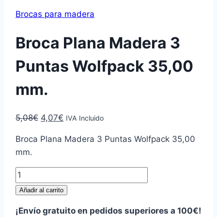
Brocas para madera
Broca Plana Madera 3
Puntas Wolfpack 35,00
mm.
El
El
5,08
€
4,07
€
IVA Incluido
precio
precio
Broca Plana Madera 3 Puntas Wolfpack 35,00
original
actual
mm.
era:
es:
5,08€.
4,07€.
Broca
Plana
Añadir al carrito
Madera
¡Envío gratuito en pedidos superiores a 100€!
3