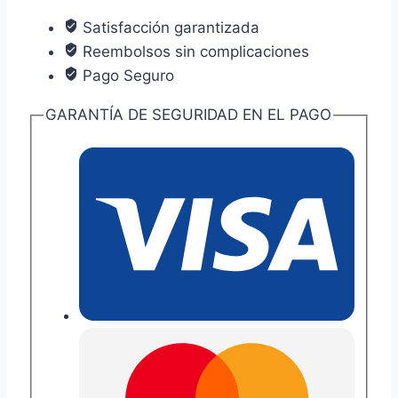
Puntas
Satisfacción garantizada
Wolfpack
Reembolsos sin complicaciones
35,00
Pago Seguro
mm.
cantidad
GARANTÍA DE SEGURIDAD EN EL PAGO