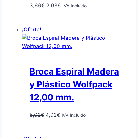
El
El
3,66
€
2,93
€
IVA Incluido
precio
precio
Añadir al carrito
original
actual
¡Oferta!
era:
es:
3,66€.
2,93€.
Broca Espiral Madera
y Plástico Wolfpack
12,00 mm.
El
El
5,02
€
4,02
€
IVA Incluido
precio
precio
Añadir al carrito
original
actual