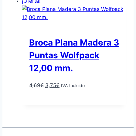
¡Oferta!
era:
es:
5,02€.
4,02€.
Broca Plana Madera 3
Puntas Wolfpack
12,00 mm.
El
El
4,69
€
3,75
€
IVA Incluido
precio
precio
Añadir al carrito
original
actual
era:
es:
4,69€.
3,75€.