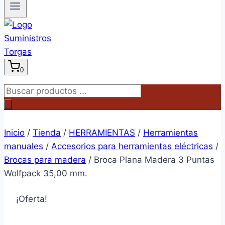
0
Búsqueda
de
productos
Inicio
/
Tienda
/
HERRAMIENTAS
/
Herramientas
manuales
/
Accesorios para herramientas eléctricas
/
Brocas para madera
/
Broca Plana Madera 3 Puntas
Wolfpack 35,00 mm.
¡Oferta!