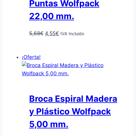
Puntas Wolfpack
22,00 mm.
El
El
5,68
€
4,55
€
IVA Incluido
precio
precio
Añadir al carrito
original
actual
¡Oferta!
era:
es:
5,68€.
4,55€.
Broca Espiral Madera
y Plástico Wolfpack
5,00 mm.