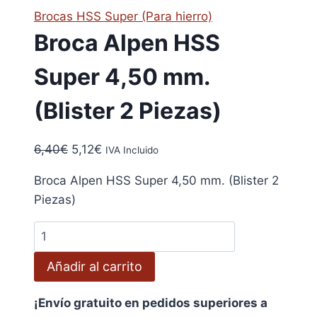
Brocas HSS Super (Para hierro)
Broca Alpen HSS
Super 4,50 mm.
(Blister 2 Piezas)
El
El
6,40
€
5,12
€
IVA Incluido
precio
precio
Broca Alpen HSS Super 4,50 mm. (Blister 2
original
actual
Piezas)
era:
es:
6,40€.
5,12€.
Broca
Alpen
Añadir al carrito
HSS
Super
¡Envío gratuito en pedidos superiores a
4,50