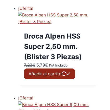
6,35€.
5,08€.
¡Oferta!
Broca Alpen HSS
Super 2,50 mm.
(Blister 3 Piezas)
El
El
7,23
€
5,79
€
IVA Incluido
precio
precio
Añadir al carrito
original
actual
era:
es:
7,23€.
5,79€.
¡Oferta!