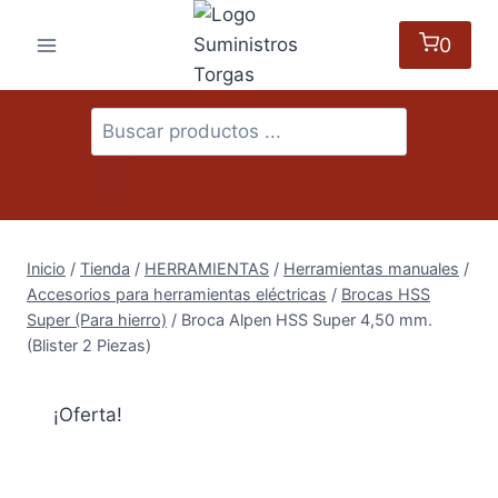
Saltar
al
0
contenido
Búsqueda
de
productos
Inicio
/
Tienda
/
HERRAMIENTAS
/
Herramientas manuales
/
Accesorios para herramientas eléctricas
/
Brocas HSS
Super (Para hierro)
/
Broca Alpen HSS Super 4,50 mm.
(Blister 2 Piezas)
¡Oferta!