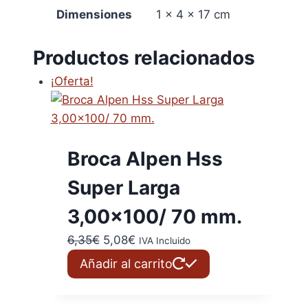
Dimensiones
1 × 4 × 17 cm
Productos relacionados
¡Oferta!
Broca Alpen Hss
Super Larga
3,00×100/ 70 mm.
El
El
6,35
€
5,08
€
IVA Incluido
precio
precio
Añadir al carrito
original
actual
era:
es: