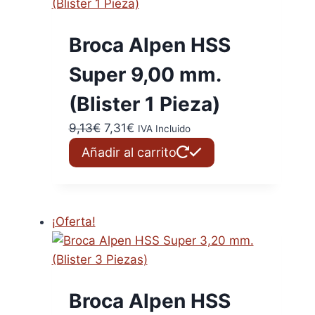
Broca Alpen HSS
Super 9,00 mm.
(Blister 1 Pieza)
El
El
9,13
€
7,31
€
IVA Incluido
precio
precio
Añadir al carrito
original
actual
era:
es:
9,13€.
7,31€.
¡Oferta!
Broca Alpen HSS