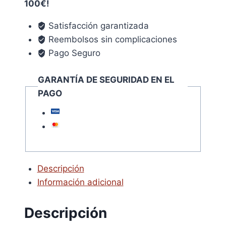
100€!
mm.
(Blister
Satisfacción garantizada
2
Reembolsos sin complicaciones
Piezas)
Pago Seguro
cantidad
GARANTÍA DE SEGURIDAD EN EL
PAGO
Descripción
Información adicional
Descripción