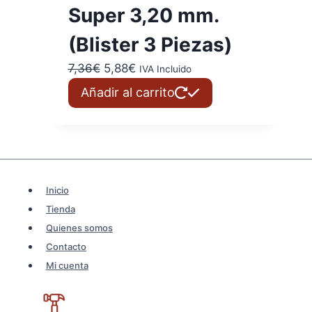
Super 3,20 mm.
(Blister 3 Piezas)
El
El
7,36
€
5,88
€
IVA Incluido
precio
precio
Añadir al carrito
original
actual
era:
es:
7,36€.
5,88€.
Inicio
Tienda
Quienes somos
Contacto
Mi cuenta