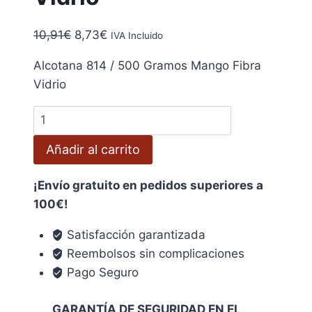
El
El
10,91
€
8,73
€
IVA Incluido
precio
precio
Alcotana 814 / 500 Gramos Mango Fibra
original
actual
Vidrio
era:
es:
10,91€.
8,73€.
Alcotana
814
Añadir al carrito
/
500
¡Envío gratuito en pedidos superiores a
Gramos
100€!
Mango
Fibra
Satisfacción garantizada
Vidrio
Reembolsos sin complicaciones
cantidad
Pago Seguro
GARANTÍA DE SEGURIDAD EN EL