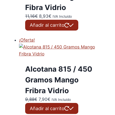
Fibra Vidrio
El
El
11,16
€
8,93
€
IVA Incluido
precio
precio
Añadir al carrito
original
actual
era:
es:
¡Oferta!
11,16€.
8,93€.
Alcotana 815 / 450
Gramos Mango
Fribra Vidrio
El
El
9,88
€
7,90
€
IVA Incluido
precio
precio
Añadir al carrito
original
actual