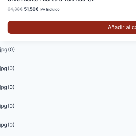
El
El
64,38
€
51,50
€
IVA Incluido
precio
precio
original
actual
Añadir al c
era:
es:
64,38€.
51,50€.
jpg
(0)
jpg
(0)
jpg
(0)
jpg
(0)
jpg
(0)