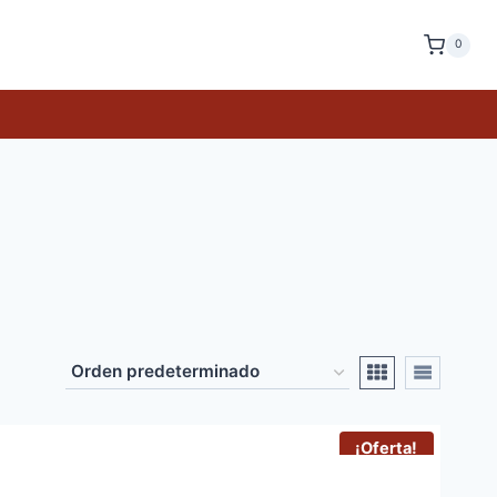
0
¡Oferta!