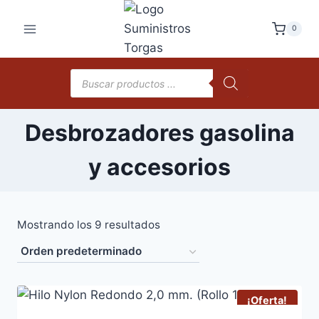
Saltar
al
0
contenido
Búsqueda
de
productos
Desbrozadores gasolina
y accesorios
Mostrando los 9 resultados
¡Oferta!