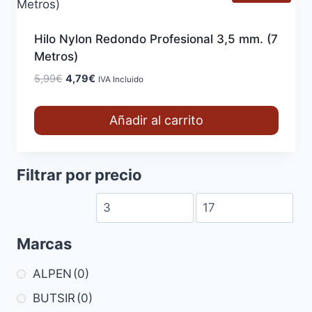
Hilo Nylon Redondo Profesional 3,5 mm. (7
Metros)
El
El
5,99
€
4,79
€
IVA Incluido
precio
precio
original
actual
Añadir al carrito
era:
es:
5,99€.
4,79€.
Filtrar por precio
Marcas
ALPEN
(0)
BUTSIR
(0)