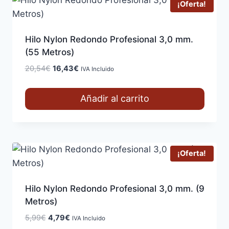
¡Oferta!
Hilo Nylon Redondo Profesional 3,0 mm.
(55 Metros)
El
El
20,54
€
16,43
€
IVA Incluido
precio
precio
original
actual
Añadir al carrito
era:
es:
20,54€.
16,43€.
¡Oferta!
Hilo Nylon Redondo Profesional 3,0 mm. (9
Metros)
El
El
5,99
€
4,79
€
IVA Incluido
precio
precio