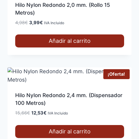
Hilo Nylon Redondo 2,0 mm. (Rollo 15
Metros)
El
El
4,98
€
3,99
€
IVA Incluido
precio
precio
original
actual
Añadir al carrito
era:
es:
4,98€.
3,99€.
¡Oferta!
Hilo Nylon Redondo 2,4 mm. (Dispensador
100 Metros)
El
El
15,66
€
12,53
€
IVA Incluido
precio
precio
original
actual
Añadir al carrito
era:
es: