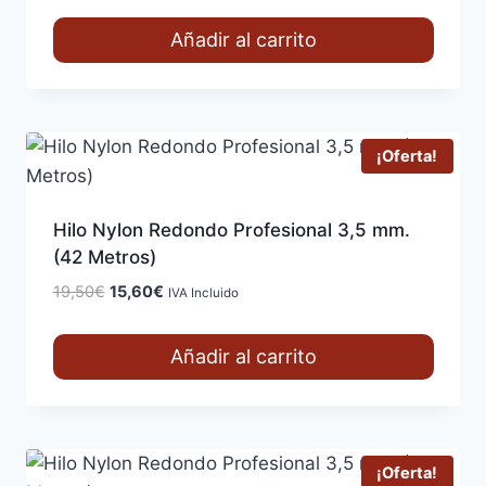
original
actual
Añadir al carrito
era:
es:
5,99€.
4,79€.
¡Oferta!
Hilo Nylon Redondo Profesional 3,5 mm.
(42 Metros)
El
El
19,50
€
15,60
€
IVA Incluido
precio
precio
original
actual
Añadir al carrito
era:
es:
19,50€.
15,60€.
¡Oferta!