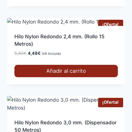
15,66€.
12,53€.
¡Oferta!
Hilo Nylon Redondo 2,4 mm. (Rollo 15
Metros)
El
El
5,60
€
4,48
€
IVA Incluido
precio
precio
original
actual
Añadir al carrito
era:
es:
5,60€.
4,48€.
¡Oferta!
Hilo Nylon Redondo 3,0 mm. (Dispensador
50 Metros)