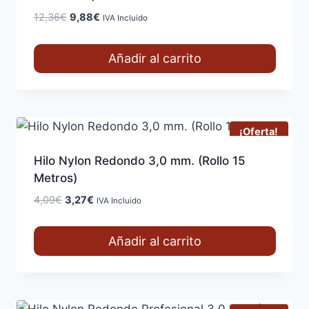
El
El
12,36
€
9,88
€
IVA Incluido
precio
precio
original
actual
Añadir al carrito
era:
es:
12,36€.
9,88€.
¡Oferta!
Hilo Nylon Redondo 3,0 mm. (Rollo 15
Metros)
El
El
4,09
€
3,27
€
IVA Incluido
precio
precio
original
actual
Añadir al carrito
era:
es:
4,09€.
3,27€.