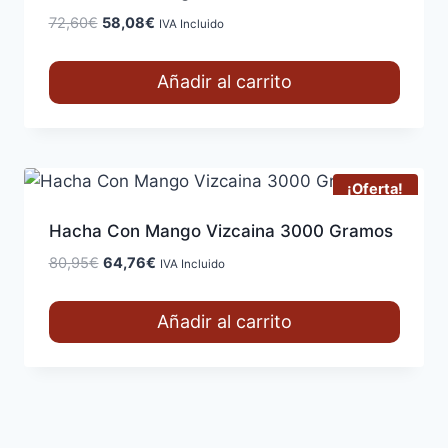
El
El
72,60
€
58,08
€
IVA Incluido
precio
precio
original
actual
Añadir al carrito
era:
es:
72,60€.
58,08€.
¡Oferta!
Hacha Con Mango Vizcaina 3000 Gramos
El
El
80,95
€
64,76
€
IVA Incluido
precio
precio
original
actual
Añadir al carrito
era:
es:
80,95€.
64,76€.