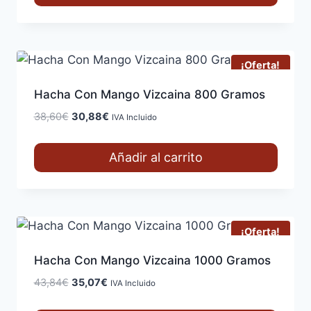
35,66€.
28,53€.
¡Oferta!
Hacha Con Mango Vizcaina 800 Gramos
El
El
38,60
€
30,88
€
IVA Incluido
precio
precio
original
actual
Añadir al carrito
era:
es:
38,60€.
30,88€.
¡Oferta!
Hacha Con Mango Vizcaina 1000 Gramos
El
El
43,84
€
35,07
€
IVA Incluido
precio
precio