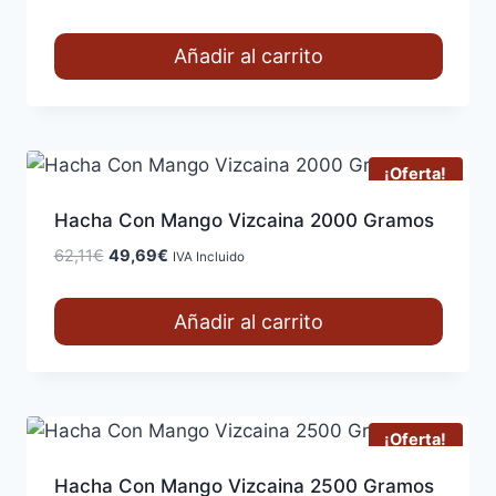
precio
precio
original
actual
Añadir al carrito
era:
es:
52,40€.
41,92€.
¡Oferta!
Hacha Con Mango Vizcaina 2000 Gramos
El
El
62,11
€
49,69
€
IVA Incluido
precio
precio
original
actual
Añadir al carrito
era:
es:
62,11€.
49,69€.
¡Oferta!
Hacha Con Mango Vizcaina 2500 Gramos