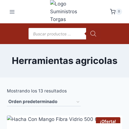
Saltar
al
0
contenido
Búsqueda
de
productos
Herramientas agricolas
Mostrando los 13 resultados
¡Oferta!