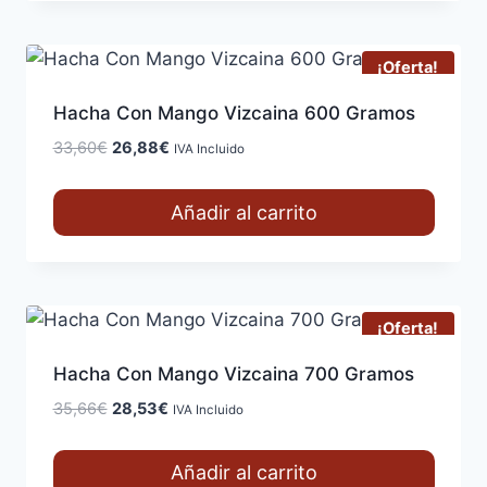
¡Oferta!
Hacha Con Mango Vizcaina 600 Gramos
El
El
33,60
€
26,88
€
IVA Incluido
precio
precio
original
actual
Añadir al carrito
era:
es:
33,60€.
26,88€.
¡Oferta!
Hacha Con Mango Vizcaina 700 Gramos
El
El
35,66
€
28,53
€
IVA Incluido
precio
precio
original
actual
Añadir al carrito
era:
es: