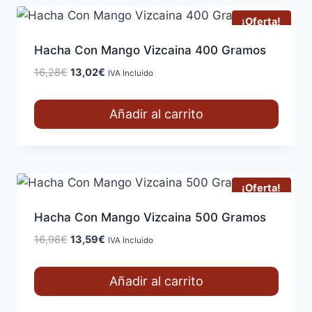
¡Oferta!
Hacha Con Mango Vizcaina 400 Gramos
El
El
16,28
€
13,02
€
IVA Incluido
precio
precio
original
actual
Añadir al carrito
era:
es:
16,28€.
13,02€.
¡Oferta!
Hacha Con Mango Vizcaina 500 Gramos
El
El
16,98
€
13,59
€
IVA Incluido
precio
precio
original
actual
Añadir al carrito
era:
es:
16,98€.
13,59€.