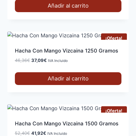
original
actual
Añadir al carrito
era:
es:
43,84€.
35,07€.
¡Oferta!
Hacha Con Mango Vizcaina 1250 Gramos
El
El
46,36
€
37,09
€
IVA Incluido
precio
precio
original
actual
Añadir al carrito
era:
es:
46,36€.
37,09€.
¡Oferta!
Hacha Con Mango Vizcaina 1500 Gramos
El
El
52,40
€
41,92
€
IVA Incluido