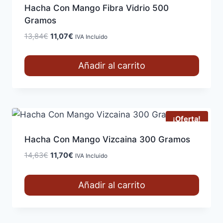
Hacha Con Mango Fibra Vidrio 500
Gramos
El
El
13,84
€
11,07
€
IVA Incluido
precio
precio
original
actual
Añadir al carrito
era:
es:
13,84€.
11,07€.
¡Oferta!
Hacha Con Mango Vizcaina 300 Gramos
El
El
14,63
€
11,70
€
IVA Incluido
precio
precio
original
actual
Añadir al carrito
era:
es:
14,63€.
11,70€.