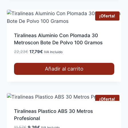
¡Oferta!
Tiralineas Aluminio Con Plomada 30
Metroscon Bote De Polvo 100 Gramos
El
El
22,23
€
17,79
€
IVA Incluido
precio
precio
original
actual
Añadir al carrito
era:
es:
22,23€.
17,79€.
¡Oferta!
Tiralineas Plastico ABS 30 Metros
Profesional
El
El
11,57
€
9,26
€
IVA Incluido