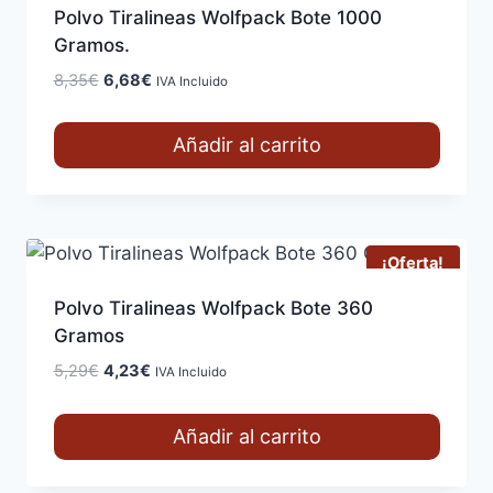
Polvo Tiralineas Wolfpack Bote 1000
Gramos.
El
El
8,35
€
6,68
€
IVA Incluido
precio
precio
original
actual
Añadir al carrito
era:
es:
8,35€.
6,68€.
¡Oferta!
Polvo Tiralineas Wolfpack Bote 360
Gramos
El
El
5,29
€
4,23
€
IVA Incluido
precio
precio
original
actual
Añadir al carrito
era:
es:
5,29€.
4,23€.