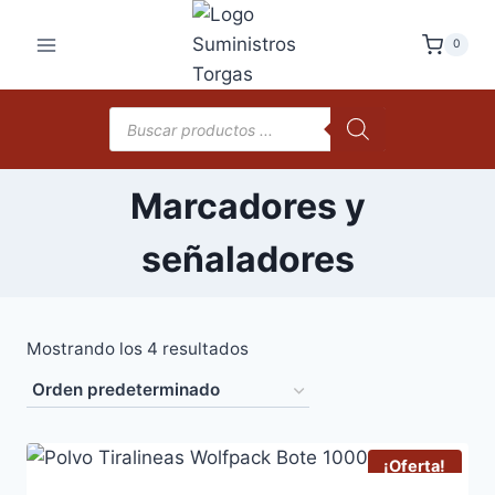
Saltar
al
0
contenido
Búsqueda
de
productos
Marcadores y
señaladores
Mostrando los 4 resultados
¡Oferta!