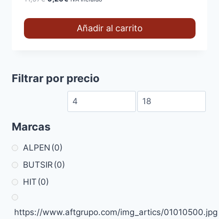
precio
precio
original
actual
Añadir al carrito
era:
es:
11,57€.
9,26€.
Filtrar por precio
Marcas
ALPEN
(0)
BUTSIR
(0)
HIT
(0)
https://www.aftgrupo.com/img_artics/01010500.jpg