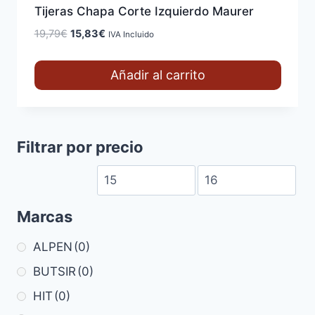
Tijeras Chapa Corte Izquierdo Maurer
El
El
19,79
€
15,83
€
IVA Incluido
precio
precio
original
actual
Añadir al carrito
era:
es:
19,79€.
15,83€.
Filtrar por precio
Marcas
ALPEN
(0)
BUTSIR
(0)
HIT
(0)