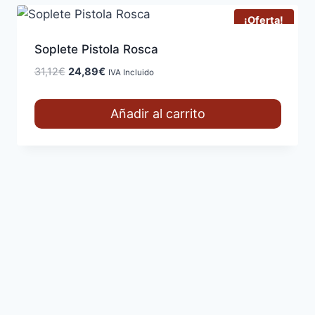
¡Oferta!
Soplete Pistola Rosca
El
El
31,12
€
24,89
€
IVA Incluido
precio
precio
original
actual
Añadir al carrito
era:
es:
31,12€.
24,89€.