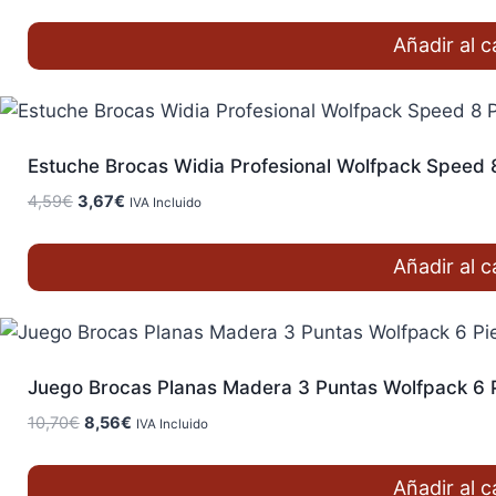
precio
precio
jpg
(0)
original
actual
Añadir al c
era:
es:
5,40€.
4,32€.
jpg
(0)
jpg
(0)
Estuche Brocas Widia Profesional Wolfpack Speed 
El
El
4,59
€
3,67
€
IVA Incluido
precio
precio
jpg
(0)
original
actual
Añadir al c
era:
es:
jpg
(0)
4,59€.
3,67€.
Juego Brocas Planas Madera 3 Puntas Wolfpack 6 
El
El
10,70
€
8,56
€
IVA Incluido
precio
precio
original
actual
Añadir al c