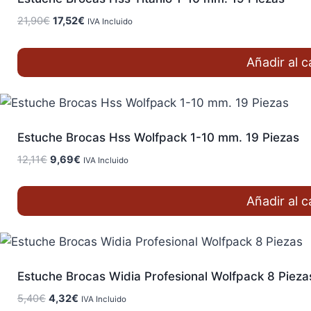
El
El
21,90
€
17,52
€
IVA Incluido
precio
precio
original
actual
Añadir al c
era:
es:
21,90€.
17,52€.
jpg
(0)
Estuche Brocas Hss Wolfpack 1-10 mm. 19 Piezas
jpg
(0)
El
El
12,11
€
9,69
€
IVA Incluido
precio
precio
original
actual
jpg
(0)
Añadir al c
era:
es:
12,11€.
9,69€.
jpg
(0)
Estuche Brocas Widia Profesional Wolfpack 8 Pieza
jpg
(0)
El
El
5,40
€
4,32
€
IVA Incluido