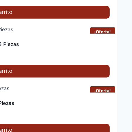
arrito
¡Oferta!
8 Piezas
arrito
¡Oferta!
Piezas
arrito