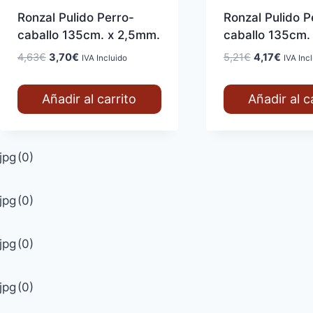
Ronzal Pulido Perro-
Ronzal Pulido P
caballo 135cm. x 2,5mm.
caballo 135cm.
El
El
El
El
4,63
€
3,70
€
5,21
€
4,17
€
IVA Incluido
IVA Inc
precio
precio
precio
precio
original
actual
original
actual
Añadir al carrito
Añadir al c
era:
es:
era:
es:
jpg
(0)
4,63€.
3,70€.
5,21€.
4,17€.
jpg
(0)
jpg
(0)
jpg
(0)
jpg
(0)