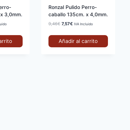
erro-
Ronzal Pulido Perro-
 x 3,0mm.
caballo 135cm. x 4,0mm.
El
El
9,46
€
7,57
€
luido
IVA Incluido
precio
precio
original
actual
arrito
Añadir al carrito
era:
es:
9,46€.
7,57€.