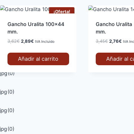
¡Oferta!
Gancho Uralita 100×44
Gancho Uralita
mm.
mm.
El
El
El
El
3,62
€
2,89
€
3,45
€
2,76
€
IVA Incluido
IVA In
precio
precio
precio
precio
original
actual
original
actual
Añadir al carrito
Añadir al c
era:
es:
era:
es:
3,62€.
2,89€.
3,45€.
2,76€
jpg
(0)
jpg
(0)
jpg
(0)
jpg
(0)