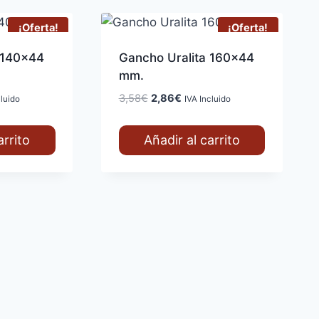
¡Oferta!
¡Oferta!
 140×44
Gancho Uralita 160×44
mm.
El
El
3,58
€
2,86
€
cluido
IVA Incluido
precio
precio
original
actual
arrito
Añadir al carrito
era:
es:
.
3,58€.
2,86€.